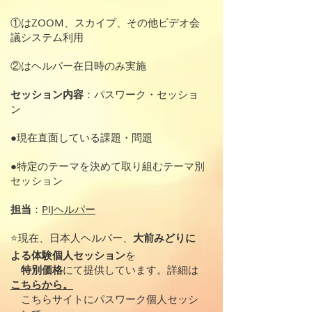
①はZOOM、スカイプ、その他ビデオ会
議システム利用
②はヘルパー在日時のみ実施
セッション内容
：パスワーク・セッショ
ン
●現在直面している課題・問題
●特定のテーマを決めて取り組むテーマ別
セッション
担当
：
PIJヘルパー
​⭐️現在、日本人ヘルパー、
大前みどりに
よる体験個人セッション
を
特別価格
にて提供しています。詳細は
こちらから。
こちらサイトにパスワーク個人セッシ