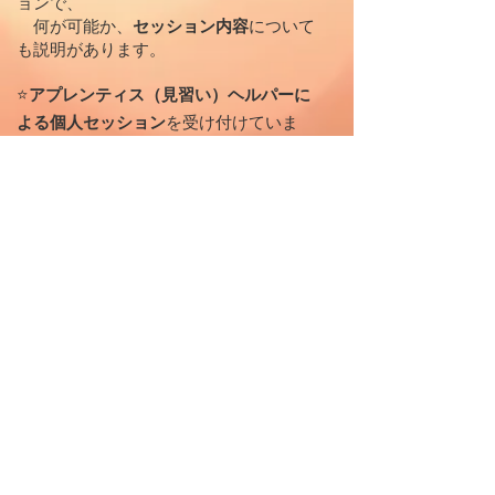
ョンで、
何が可能か、
セッション内容
について
も説明があります。
⭐️
アプレンティス（
見習い）ヘルパーに
よる個人セッション
を受け付けていま
す。
現在、アプレンティスヘルパーの育成
期間につき、通常のヘルパーセッション
よりもお手頃な価格で ご提供しておりま
す。
「まずは試してみたい」「定期的に整
えたい」そのような方におすすめです。
お申し込み・お問い合わせは、ご希望
の見習いヘルパーへ 直接ご連絡 いただき
ますようお願いいたします。詳細は
こち
らから。
料金
：ヘルパーや通訳有無により異なり
ます。
お問い合わせ時に、
詳細をご案内いたします。