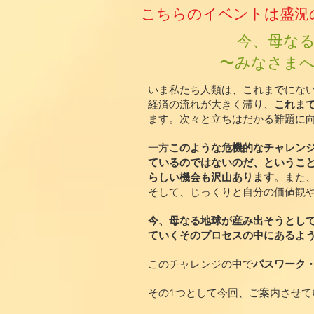
こちらのイベントは盛況
今、母な
〜みなさまへ
いま私たち人類は、これまでにな
経済の流れが大きく滞り、
これま
ます。次々と立ちはだかる難題に
一方
このような危機的なチャレン
ているのではないのだ、というこ
らしい機会も沢山あります
。また
そして、じっくりと自分の価値観
今、母なる地球が産み出そうとし
ていくそのプロセスの中にあるよ
このチャレンジの中で
パスワーク・
その1つとして今回、ご案内させて