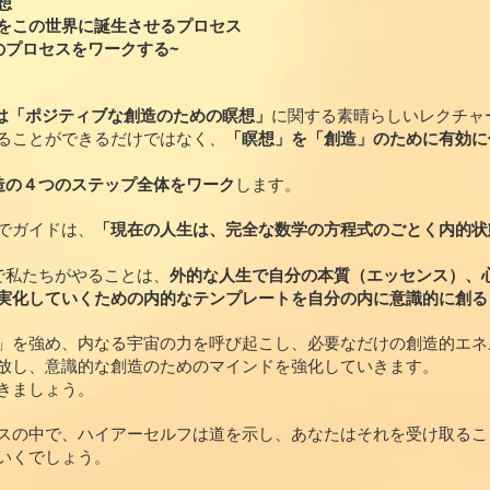
想
をこの世界に誕生させるプロセス
セスをワークする~
番は「ポジティブな創造のための瞑想」
に関する素晴らしいレクチャ
ることができるだけではなく、
「瞑想」を「創造」のために有効に
造の４つのステップ全体をワーク
します。
でガイドは、
「現在の人生は、完全な数学の方程式のごとく内的状
で私たちがやることは、
外的な人生で自分の本質（エッセンス）、
実化していくための内的なテンプレートを自分の内に意識的に創る
」を強め、内なる宇宙の力を呼び起こし、必要なだけの創造的エネ
放し、意識的な創造のためのマインドを強化していきます。
きましょう。
スの中で、ハイアーセルフは道を示し、あなたはそれを受け取るこ
いくでしょう。