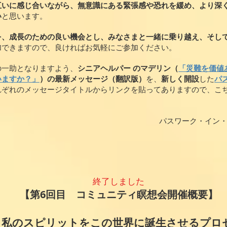
互いに感じ合いながら、無意識にある緊張感や恐れを緩め、より深
い
と思います。
を、成長のための良い機会とし、みなさまと一緒に乗り越え、そし
加できますので、良ければお気軽にご参加ください。
の一助となりますよう、
シニアヘルパー のマデリン（
「災難を価値
いますか？」
）の最新メッセージ（翻訳版）
を、
新しく開設
した
パ
れぞれのメッセージタイトルからリンクを貼ってありますので、こ
​パスワーク・イン
終了しました
【第6回目 コミュニティ瞑想会開催概要】
私のスピリットをこの世界に誕生させるプロ