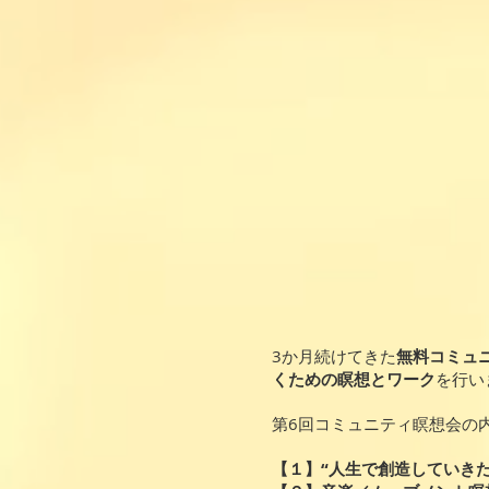
3か月続けてきた
無料コミュ
くための瞑想とワーク
を行い
第6回コミュニティ瞑想会の
【１】“人生で創造していき