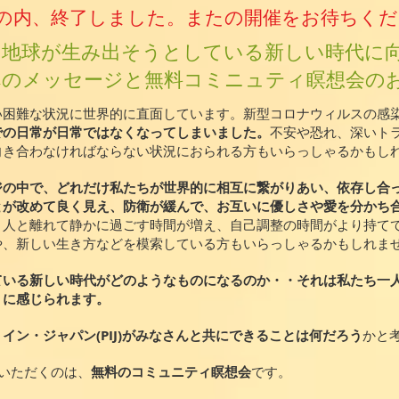
の内、終了しました。またの開催をお待ちくだ
る地球が生み出そうとしている新しい時代に
のメッセージと無料コミニュティ瞑想会の
い困難な状況に世界的に直面しています。新型コロナウィルスの感
での日常が日常ではなくなってしまいました。
不安や恐れ、深いト
向き合わなければならない状況におられる方もいらっしゃるかもし
ジの中で、どれだけ私たちが世界的に相互に繋がりあい、依存し合
とが改めて良く見え、防衛が緩んで、お互いに優しさや愛を分かち
、人と離れて静かに過ごす時間が増え、自己調整の時間がより持て
や、新しい生き方などを模索している方もいらっしゃるかもしれま
ている新しい時代がどのようなものになるのか・・それは私たち一
うに感じられます。
イン・ジャパン(PIJ)がみなさんと共にできることは何だろう
かと
いただくのは、
無料のコミュニティ瞑想会
です。