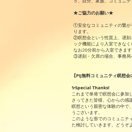
５、自分、家族、コミュニテ
★ご協力のお願い★
①安全なコミュニティの繋が
ります。
②瞑想会という性質上、遅刻
ック機能により入室できなく
なお20分前から入室できま
③遅刻・欠席の場合、事務局
【PIJ無料コミュニティ瞑想
✨Special Thanks!
これまで単発で瞑想会に参加
さってきた皆様、心からの感
瞑想という親密な体験の中で
うございます。
このような形でのコミュニテ
た検討していきます。どうぞ