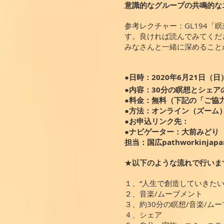
意識的なグループの共鳴的な
参考レクチャー：GL194
す。良ければ読んでみてくだ
みなさんと一緒に深めること
●日時：2020年6月21日（日
●内容：30分の瞑想とシェ
●料金：無料（下記の「ご協
●方法：オンライン（ズーム
​●お申込リンク先：
​●ナビゲーター：大前みどり
担当：国広
pathworkinjap
★
以下のような流れで行いま
１、“人生で創造していきた
２、音楽/ムーブメント
３、約30分の瞑想/音楽/ム
４、シェア