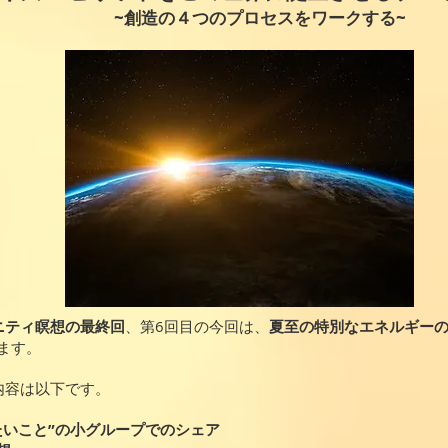
~創造の４つのプロセスをワークする~
ニティ瞑想の最終回
、第6回目の今回は、
夏至の特別なエネルギー
ます。
内容は以下です。
たいこと”の小グループでのシェア