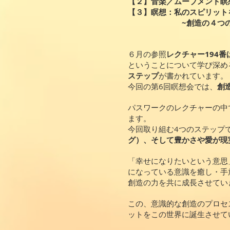
【２】音楽／ムーブメント瞑
【３】瞑想：私のスピリット
~創造の４つのプロ
６月の参照
レクチャー194
ということについて学び深め
ステップ
が書かれています。
今回の第6回瞑想会では、
創
パスワークのレクチャーの中
ます。
今回取り組む4つのステップ
グ）、そして豊かさや愛が現
「幸せになりたいという意思
になっている意識を癒し・手
創造の力を共に成長させてい
この、意識的な創造のプロセ
ットをこの世界に誕生させて