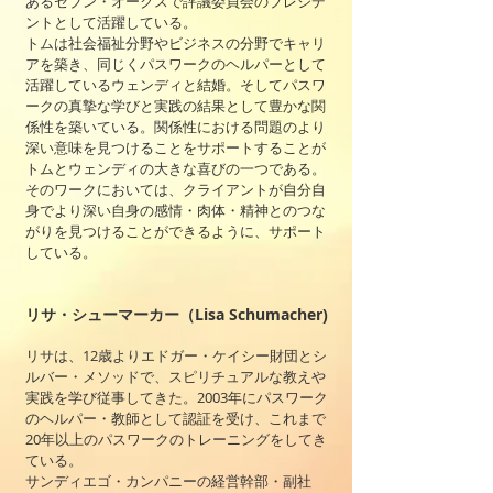
あるセブン・オークスで評議委員会のプレジデ
ントとして活躍している。
トムは社会福祉分野やビジネスの分野でキャリ
アを築き、同じくパスワークのヘルパーとして
活躍しているウェンディと結婚。そしてパスワ
ークの真摯な学びと実践の結果として豊かな関
係性を築いている。関係性における問題のより
深い意味を見つけることをサポートすることが
トムとウェンディの大きな喜びの一つである。
そのワークにおいては、クライアントが自分自
身でより深い自身の感情・肉体・精神とのつな
がりを見つけることができるように、サポート
している。
リサ・シューマーカー（Lisa Schumacher)
リサは、12歳よりエドガー・ケイシー財団とシ
ルバー・メソッドで、スピリチュアルな教えや
実践を学び従事してきた。2003年にパスワーク
のヘルパー・教師として認証を受け、これまで
20年以上のパスワークのトレーニングをしてき
ている。
サンディエゴ・カンパニーの経営幹部・副社