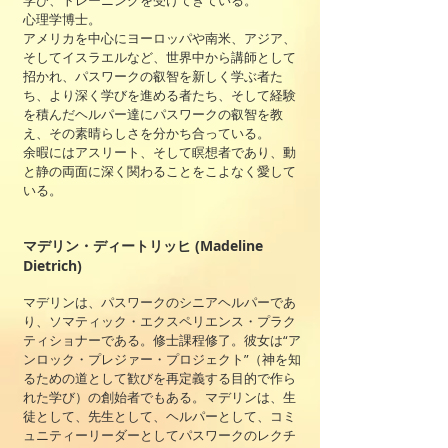
学び、トレーニングを受けてきている。
心理学博士。
アメリカを中心にヨーロッパや南米、アジア、
そしてイスラエルなど、世界中から講師として
招かれ、パスワークの叡智を新しく学ぶ者た
ち、より深く学びを進める者たち、そして経験
を積んだヘルパー達にパスワークの叡智を教
え、その素晴らしさを分かち合っている。
余暇にはアスリート、そして瞑想者であり、動
と静の両面に深く関わることをこよなく愛して
いる。
マデリン・ディートリッヒ (Madeline
Dietrich)
マデリンは、パスワークのシニアヘルパーであ
り、ソマティック・エクスペリエンス・プラク
ティショナーである。修士課程修了。彼女は“ア
ンロック・プレジァー・プロジェクト”（神を知
るための道として歓びを再定義する目的で作ら
れた学び）の創始者でもある。マデリンは、生
徒として、先生として、ヘルパーとして、コミ
ュニティーリーダーとしてパスワークのレクチ