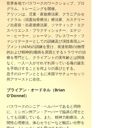
世界各地でパスワークのワークショップ、プロ
グラム、トレーニングを開催。
アリソンは、児童・家族療法家、クラニアルセ
イクラル（頭蓋仙骨療法）療法家、カステリー
ノ出産前・出産後療法家、ソマティック・エク
スペリエンス・プラクティショナー、エナジ
ー・ヒーラー、シャーマン、ブレスワーク・フ
ァシリテーターとしての訓練及び演技表現ムー
ブメント(AEM)の訓練を受け、発達初期の(物理
的および精神的)傷病を原因とするトラウマの治
療を専門とし、クライアントの実年齢とは関係
なく、一人一人がそれぞれ持っている魂の誕生
を手助けすることを何よりの喜びとする。
息子のローアンとともに米国マサチューセッツ
州アマーストに在住。
ブライアン・オードネル（Brian
O'Donnel）
パスワークのシニア・ヘルパーであると同時
に、ミシガン州アン・アーバーで臨床心理士と
しても活躍している。また、精神力動療法、人
間性心理療法、体心セラピーなど幅広い分野を