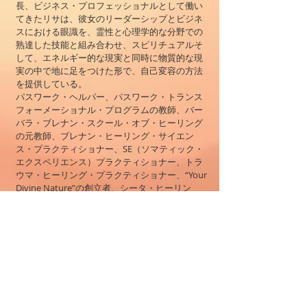
長、ビジネス・プロフェッショナルとして働い
てきたリサは、彼女のリーダーシップとビジネ
スにおける眼識を、霊性と心理学的な分野での
熟達した技能と組み合わせ、スピリチュアルそ
して、エネルギー的な現実と同時に物質的な現
実の中で地に足をつけた形で、自己変容の方法
を提供している。
パスワーク・ヘルパー、パスワーク・トランス
フォーメーショナル・プログラムの教師、バー
バラ・ブレナン・スクール・オブ・ヒーリング
の元教師、ブレナン・ヒーリング・サイエン
ス・プラクティショナー、SE（ソマティック・
エクスペリエンス）プラクティショナー、トラ
ウマ・ヒーリング・プラクティショナー、“Your
Divine Nature”の創立者、シータ・ヒーリン
グ・プラクティショナー、マギ・カウンセラ
ー、占星術師、”Art of God”卒業生・アシスタン
ト講師
大前みどり(Midori Ohmae)
アメリカのマサチューセッツでのパスワーク・