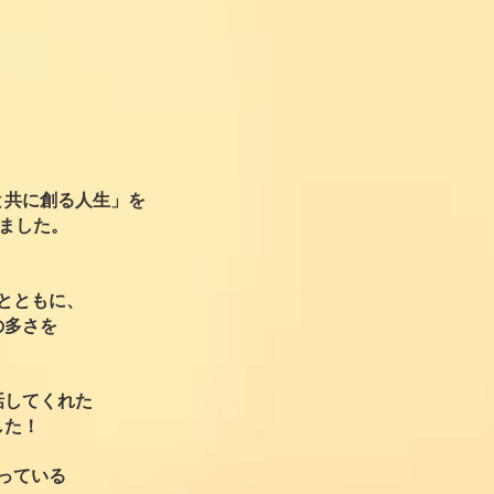
と共に創る人生」を
きました。
、
とともに、
の多さを
話してくれた
した！
っている