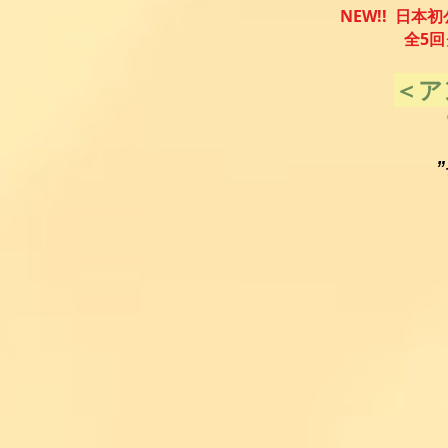
NE
W!! 日本
全5回クロ
＜ア