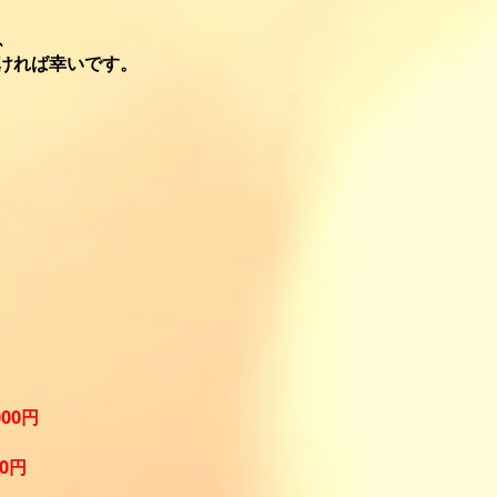
、
、
ければ幸いです。
00
円
0
円