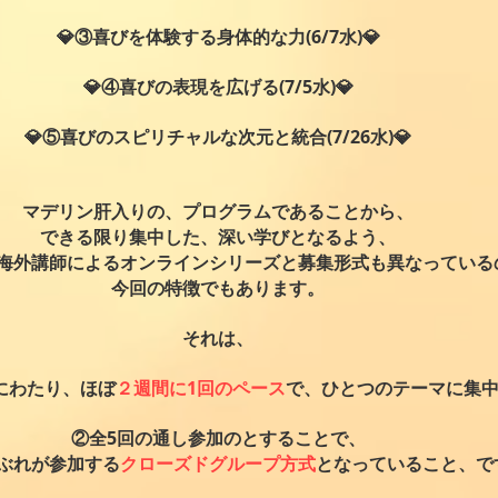
💎③喜びを体験する身体的な力(6/7水)💎
💎④喜びの表現を広げる(7/5水)💎
💎⑤喜びのスピリチャルな次元と統合(7/26水)💎
マデリン肝入りの、プログラムであることから、
できる限り集中した、深い学びとなるよう、
海外講師によるオンラインシリーズと募集形式も異なっている
今回の特徴でもあります。
それは、
にわたり、ほぼ
２週間に1回のペース
で、ひとつのテーマに集
②全5回の通し参加のとすることで、
ぶれが参加する
クローズドグループ方式
となっていること、
で