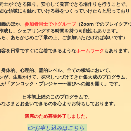
同士ができる限り、安心して発言できる場作りを行うことで、
細な領域にも触れていける器をつくっていけたらと思っており
講義のほか、
参加者同士で小グループ
（Zoom でのブレイクア
作成し、シェアリングする時間を持つ可能性もあります。
ちら、あらかじめご了承の上、ご参加いただければ幸いです）
内容を日常ですぐに定着できるような
ホームワーク
もあります
身体的、心理的、霊的レベル、全ての領域において、
ンが、生涯かけて、探求しつづけてきた集大成の
プログラム、
れが「アンロック・プレジャー〜喜びへの鍵を開く」です。
日本初上陸のこのプログラムで、
みなさまとお会いできるのを心よりお待ちしております。
満席のため募集終了しました。
👉お申し込みはこちら