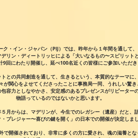
ーク・イン・ジャパン（PIJ）では、昨年から１年間を通して、
マデリン・ディートリッヒによる「大いなるもの〜スピリット
計9回にわたり開催し、延べ
100名近くの皆様にご参加いただ
ットとの共同創造を通して、生きるという、本質的なテーマに
々が関心をよせてくださったことに事務局一同、うれしい驚き
の包容力としなやかさ、安定感のあるプレゼンスが
リピーター
​物語っているのではないかと思います。
年５月からは、マデリンが、今生でのレガシー（遺産）だと、
ク・プレジャー〜喜びの鍵を開く」の日本での開催が決定しま
外で開催されており、非常に多くの方に愛され、魂の滋養とな