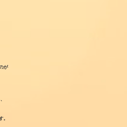
のが
中、
す。