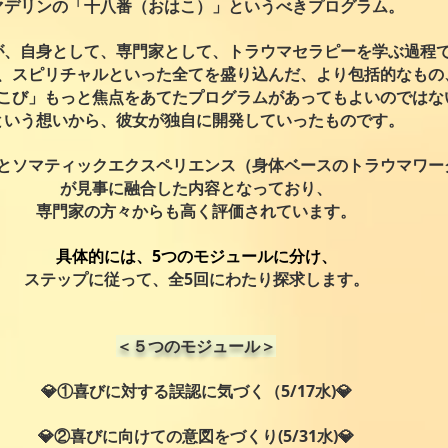
マデリンの「十八番（おはこ）」というべきプログラム。
が、自身として、専門家として、​トラウマセラピーを学ぶ過程
、スピリチャルといった全てを盛り込んだ、より包括的なもの
こび」もっと焦点をあてたプログラムがあってもよいのではな
という想いから、彼女が独自に開発していったものです。
とソマティックエクスペリエンス（身体ベースのトラウマワー
が見事に融合した内容となっており、
専門家の方々からも高く評価されています。
具体的には、5つのモジュールに分け、
ステップに従って、全5回にわたり探求します。
＜５つのモジュール＞
💎①喜びに対する誤認に気づく（5/17水)💎
💎②喜びに向けての意図をづくり(5/31水)💎