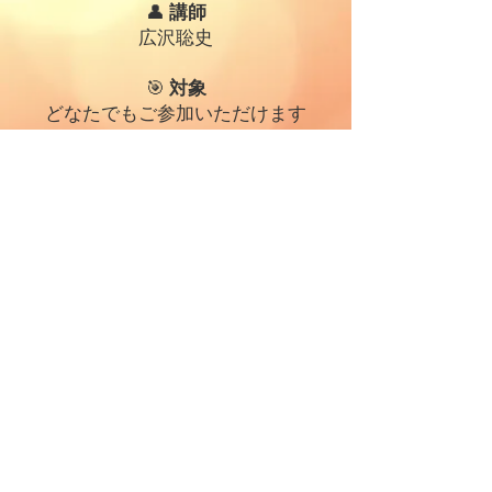
👤
講師
広沢聡史
🎯
対象
どなたでもご参加いただけます
✉️
お申し込み方法
以下の内容をご記載の上、メールに
てお申し込みください。
氏名：
参加希望日時：
送付先：
evergreen0208@icloud.com
💻
開催方法
Zoomでのオンライン開催となりま
すので、事前にZoom環境のご準備
をお願いいたします。
お名前を表示し、ビデオオンでのご
参加をお願いいたします。