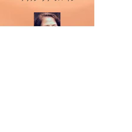
パスワークのシニア・ヘルパー、ティーチャー、ス
ーパーバイザー、プログラム・ディレクター、プレ
ジデント、
ボード・オブ・ディレクターそしてヘルパーシッ
プ・アソシエーション・グループのメンバーとして
40年以上に渡りパスワークに携わる。
これまでに、米国、ブラジル、オーストラリア、日
本、英国、ドイツと世界各地でパスワークのワーク
ショップ、
プログラム、トレーニングを開催。
アリソンは、児童・家族療法家、クラニオセイクラ
ル（頭蓋仙骨療法）療法家、カステリーノ出産前・
出産後療法家、ソマティック・エクスペリエンス・