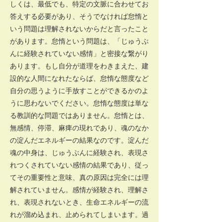
しくは、最低でも、特定の文脈に合わせてお
答えする必要があり、そうでなければ怠惰と
いう問題は理解されないからだと言ったこと
があります。怠惰という問題は、「じゅうぶ
んに経験されていない感情」と密接な繋がり
あります。もし自分が道理をわきまえた、建
設的な人間になれたならば、怠惰な態度など
自分の思うように手放すことができるかのよ
うに思わないでください。怠惰な態度は単な
る教訓的な問題ではありません。怠惰とは、
無感情、停滞、麻痺の現れであり、魂のなか
の淀んだエネルギーの結果なのです。淀んだ
魂の中身は、じゅうぶんに経験され、表現さ
れつくされていない感情の結果であり、従っ
てその重要性と意味、真の原因は完全には理
解されていません。感情が経験され、理解さ
れ、表現されないとき、生命エネルギーの流
れが溜め込まれ、止められてしまいます。過