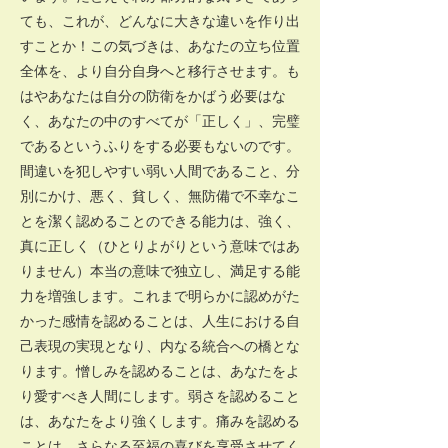
ても、これが、どんなに大きな違いを作り出
すことか！この気づきは、あなたの立ち位置
全体を、より自分自身へと移行させます。も
はやあなたは自分の防衛をかばう必要はな
く、あなたの中のすべてが「正しく」、完璧
であるというふりをする必要もないのです。
間違いを犯しやすい弱い人間であること、分
別にかけ、悪く、貧しく、無防備で不幸なこ
とを潔く認めることのできる能力は、強く、
真に正しく（ひとりよがりという意味ではあ
りません）本当の意味で独立し、満足する能
力を増強します。これまで明らかに認めがた
かった感情を認めることは、人生における自
己表現の実現となり、内なる統合への橋とな
ります。憎しみを認めることは、あなたをよ
り愛すべき人間にします。弱さを認めること
は、あなたをより強くします。痛みを認める
ことは、さらなる至福の喜びを享受させてく