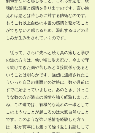
価値がないと感じること、これらが悪を、破
壊的な態度と感情を作り出すのです。言い換
えれば悪とは苦しみに対する防衛なのです。
もうこれ以上自己の本当の感情と繋がること
ができないと感じるため、混乱するほどの苦
しみが生み出されていくのです。
従って、さらに先へと続く真の癒しと学び
の道の方向は、幼い頃に耐え忍び、今まで守
り続けてきた傷や苦しみと直接関係があると
いうことは明らかです。強烈に濃縮されたこ
ういった自己の側面との対峙は、数か月前に
すでに始まっていました。あのとき、けっこ
うな数の方が過去の感情を強く経験しました
ね。この道では、有機的な流れの一環として
このようなことが起こるのは大変自然なこと
です。このような強い感情を経験した方々
は、私が何年にも渡って繰り返しお話しして