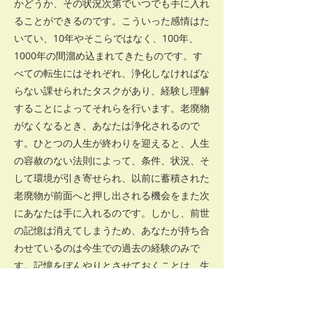
かどうか、その状況次第でいつでも手に入れ
ることができるのです。こういった感情はた
いてい、10年やそこらではなく、100年、
1000年の間溜め込まれてきたものです。す
べての転生にはそれぞれ、浄化しなければな
らない課せられたタスクがあり、経験し理解
することによってそれらを行います。老廃物
がなくなるとき、あなたは浄化されるので
す。ひとつの人生が終わりを迎えると、人生
の容赦のない法則によって、条件、状況、そ
して環境が引き寄せられ、以前に蓄積された
老廃物が前面へと押し出される機会をまた次
にあなたは手に入れるのです。しかし、前世
の記憶は消えてしまうため、あなたが持ち合
わせているのは今生での過去の経験のみで
す。記憶をぼんやりとさせておくことは、生
と死のサイクルがもたらす副産物のひとつで
あり、経験を感じることを拒否するすべての