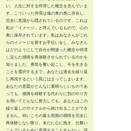
い、人生に対する停滞した概念を含んでいま
す。こういった停滞は魂の奥の奥に存在し、
完全に意識から隠されているのです。これは
私が「イメージ」と呼んでいるもので、心の
奥に保存されています。私はみなさんがこれ
らのイメージを探すお手伝いをし、みなさん
はどのようにして自分が間違った概念や停滞
し淀んだ感情を再体験させられているのかを
知りました。勇気を奮い起こし、今を生きる
ことを選択するまで、あなたは過去を繰り返
し再現するという罠にはまってしまいます。
あなたの意図がどんなに素晴らしいものであ
っても、感情を経験する代わりに別のやり方
を用いてどんなに努力しても、あなたはこの
繰り返しのサイクルから抜け出ることができ
ません。幼いころの最も初期の感情を完全に
再体験しない限り。未だに心に抱き、仕舞い
こんでいるために意識することすらない、深