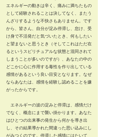
エネルギーの動きは辛く、痛みに満ちたもの
として経験されることは決してなく、またう
んざりするような不快さもありません。です
から、皆さん、自分が淀み停滞し、怠け、受
け身で不活発だと気づいたとき、何もしたい
と望まないと思うとき（そしてこれはただ在
るというスピリチュアルな状態と混同されて
しまうことが多いのですが）、あなたの中の
どこかに心に作用する毒性を作り出している
感情があるという良い目安となります。なぜ
ならあなたは、感情を経験し認めることを嫌
がったからです。
エネルギーの波の淀みと停滞は、感情だけ
でなく、概念にまで襲い掛かります。あなた
はひとつの出来事の発生から何かを導き出
し、その結果導かれた間違った思い込みにし
がみつくのです。停滞した感情にはたいて