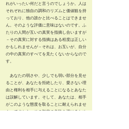
れがいったい何だと言うのでしょうか。人は
それぞれに独自の調和のリズムと価値観を持
っており、他の誰かと比べることはできませ
ん。そのような評価に意味はないのです。ふ
たりの人間が互いの真実を指摘し合いますが
－その真実に対する指摘はある程度は正しい
かもしれませんが－それは、お互いが、自分
の中の真実のすべてを見たくないからなので
す。
あなたの弱さや、少しでも弱い部分を見せ
ることが、あなたを拒絶したり、愛さない理
由と権利を相手に与えることになるとあなた
は誤解しています。そして、あなたは、相手
がこのような態度を取ることに耐えられませ
ん。ですから、その架空の危険を避けるため
に、あなたは愛すべき人間というマスクを維
持しようと、あなたの持っているすべての防