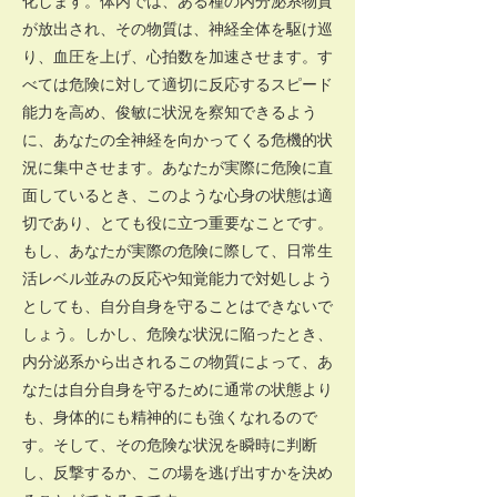
化します。体内では、ある種の内分泌系物質
が放出され、その物質は、神経全体を駆け巡
り、血圧を上げ、心拍数を加速させます。す
べては危険に対して適切に反応するスピード
能力を高め、俊敏に状況を察知できるよう
に、あなたの全神経を向かってくる危機的状
況に集中させます。あなたが実際に危険に直
面しているとき、このような心身の状態は適
切であり、とても役に立つ重要なことです。
もし、あなたが実際の危険に際して、日常生
活レベル並みの反応や知覚能力で対処しよう
としても、自分自身を守ることはできないで
しょう。しかし、危険な状況に陥ったとき、
内分泌系から出されるこの物質によって、あ
なたは自分自身を守るために通常の状態より
も、身体的にも精神的にも強くなれるので
す。そして、その危険な状況を瞬時に判断
し、反撃するか、この場を逃げ出すかを決め