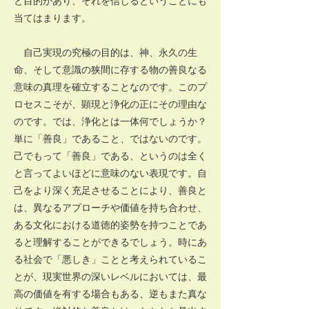
と目的があり、それを信じるということにも
当てはまります。
自己実現の究極の目的は、神、永久の生
命、そして意識の狭間に存する物の善良なる
意味の真理を確立することなのです。このプ
ロセスこそが、顕現と浄化の正にその理由な
のです。では、浄化とは一体何でしょうか？
単に「善良」であること、ではないのです。
己でもって「善良」である、というのは全く
と言ってよいほどに意味のない表現です。自
己をより深く充足させることにより、善良と
は、異なるアプローチや価値を持ち合わせ、
ある文化における道徳的姿勢を持つことであ
ると理解することができるでしょう。時にあ
る社会で「悪しき」ことと考えられているこ
とが、現実世界の深いレベルにおいては、最
高の価値を有する場合もある、逆もまた真な