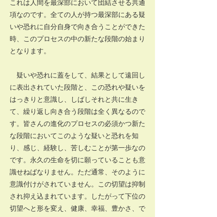
これは人間を最深部において団結させる共通
項なのです。全ての人が持つ最深部にある疑
いや恐れに自分自身で向き合うことができた
時、このプロセスの中の新たな段階の始まり
となります。
疑いや恐れに蓋をして、結果として遠回し
に表出されていた段階と、この恐れや疑いを
はっきりと意識し、しばしそれと共に生き
て、繰り返し向き合う段階は全く異なるので
す。皆さんの進化のプロセスの必須かつ新た
な段階においてこのような疑いと恐れを知
り、感じ、経験し、苦しむことが第一歩なの
です。永久の生命を切に願っていることも意
識せねばなりません。ただ通常、そのように
意識付けがされていません。この切望は抑制
され抑え込まれています。したがって下位の
切望へと形を変え、健康、幸福、豊かさ、で