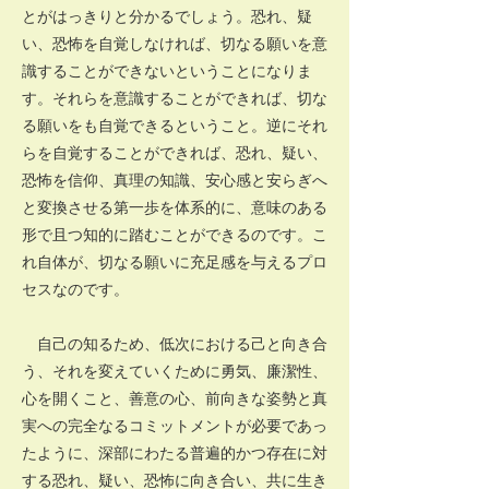
とがはっきりと分かるでしょう。恐れ、疑
い、恐怖を自覚しなければ、切なる願いを意
識することができないということになりま
す。それらを意識することができれば、切な
る願いをも自覚できるということ。逆にそれ
らを自覚することができれば、恐れ、疑い、
恐怖を信仰、真理の知識、安心感と安らぎへ
と変換させる第一歩を体系的に、意味のある
形で且つ知的に踏むことができるのです。こ
れ自体が、切なる願いに充足感を与えるプロ
セスなのです。
自己の知るため、低次における己と向き合
う、それを変えていくために勇気、廉潔性、
心を開くこと、善意の心、前向きな姿勢と真
実への完全なるコミットメントが必要であっ
たように、深部にわたる普遍的かつ存在に対
する恐れ、疑い、恐怖に向き合い、共に生き