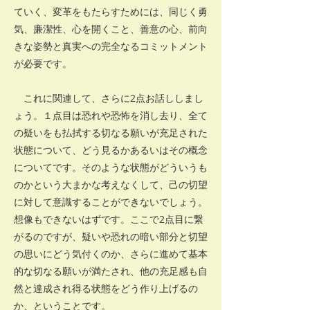
ていく、変革をもたらすためには、同じく勇
気、廉潔性、心を開くこと、善意の心、前向
きな姿勢と真実への完全なるコミットメント
が必要です。
これに関連して、さらに2点お話ししまし
ょう。１点目は恐れや恐怖を消し去り、全て
の疑いをも払拭する切なる願いが充足された
状態について、どう見るかあるいはその概念
についてです。そのような状態がどういうも
のかという大まかな考えなくして、己の切望
に対して意識することができないでしょう。
想像もできないはずです。ここで2点目に繋
がるのですが、疑いや恐れの暗い部分と切望
の思いにどう気付くのか、さらに進めて基本
的な切なる願いが満たされ、他の充足感も自
然と達成され得る状態をどう作り上げるの
か、ということです。