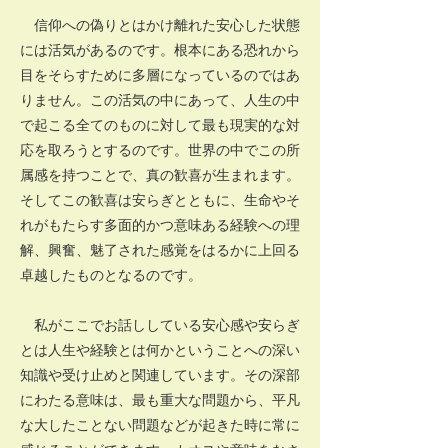
信仰への偽りとはかけ離れた安心した状態
には活気があるのです。根本にある恐れから
目をそらすために多層になっているのではあ
りません。この活気の中にあって、人生の中
で起こる全てのものに対して最も現実的な対
応を取ろうとするのです。世界の中でこの所
属感を持つことで、真の歓喜が生まれます。
そしてこの歓喜は安らぎとともに、生命やそ
れがもたらす多面的かつ意味ある経験への理
解、興奮、魅了された感覚をはるかに上回る
卓越したものとなるのです。
私がここでお話ししている安心感や安らぎ
とは人生や経験とは何かということへの深い
知識や受け止めと関連しています。その深部
にわたる意味は、最も重大な問題から、平凡
な大したことない問題などが起きた時に常に