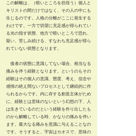
この解離は、（暗いところを彷徨う）個人と
キリストの間だけではなく、その人の中にも
生じるのです。人格の分離がここに発生する
わけです。一方で切望に充足感が得られてい
る光の指す状態、他方で暗いところで恐れ、
疑い、苦しみ続ける、すなわち充足感が得ら
れていない状態となります。
後者の状態に意識してない場合、相当なる
痛みを伴う経験となります。というのもその
経験はその個人の意識、態度、考え、信念や
感情の絶え間ないプロセスとして継続的に作
られるからです。内に存する創造主体がため
に、経験とは意味のないという幻想の下、人
は生きているのだという経験を作り出したも
のから解離している時、かなりの痛みを伴い
ます。最大なる痛みを意識に与えることなの
です。そうすると、宇宙はカオスで、意味の