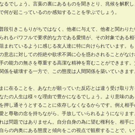
なるでしょう。言葉の裏にあるものを聞きとり、兆候を解釈し
で何が起こっているのか感知することを学ぶでしょう。
普段引きこもりがちではなく、他者に与えて、他者と関わりた
られるパワフルで要求的な力である愛情が、その対象である相
阻まれているように感じる友人達に特に向けられています。も
の意志に対しての拒絶や欲求不満に心を惑わされることがなけ
手の能力の無さを尊重する高潔な精神を育むことができます。
関係を破壊する一方で、この態度は人間関係を築いていきます
まに在ることを、あなたが願っていた反応とは違う受け取り方
なたの人生は様々な理由で豊かになるでしょう。より意味のあ
を押し通そうとすることに依存しなくなるからです。例え相手
愛と尊敬の念を持ちながら、手放していられるようになります
れは問題ではありません。自分自身の為に望む権利を、相手に
自らの内奥にある態度と傾向をこの視点で観察することで、い