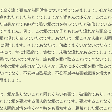
で全く違う観点から関係性について考えてみましょう。心から
絶されたとしたらどうでしょうか？皆さんの多くが、このこと
た自身がとても純粋で強い愛の力を持っていたと確信している
できません。例え、この愛の力が子どもじみた流れから完全に
愛と混じり合っていたのです。あなたは、愛こそが人生と人間
に混乱します。そしてあなたは、何故うまくいかないのだろう
中には、常に利己的で、貪欲で、未熟な流れがあるのでしょう
間はいないのですから、誰も愛を受け取ることはできないでし
本物の愛する能力が低い人々が、遥かに多くの愛を受け取るの
だけでなく、不安や自己疑念、不公平感や被害者意識を増大さ
得ましょう。
は、愛が足りないことと同じくらい有害で、破壊的であり、そ
として愛を要求する個人的な愛のことです。要求することなく
な人間的感情を抱くべき時をも察知する、超然とした愛のこと