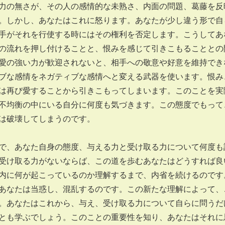
力の無さが、その人の感情的な未熟さ、内面の問題、葛藤を反
。しかし、あなたはこれに怒ります。あなたが少し違う形で自
手がそれを行使する時にはその権利を否定します。こうしてあ
の流れを押し付けることと、恨みを感じて引きこもることとの
愛の強い力が歓迎されないと、相手への敬意や好意を維持でき
ブな感情をネガティブな感情へと変える武器を使います。恨み
は再び愛することから引きこもってしまいます。このことを実
不均衡の中にいる自分に何度も気づきます。この態度でもって
は破壊してしまうのです。
で、あなた自身の態度、与える力と受け取る力について何度も
受け取る力がないならば、この道を歩むあなたはどうすれば良
内に何が起こっているのか理解するまで、内省を続けるのです
あなたは当惑し、混乱するのです。この新たな理解によって、
。あなたはこれから、与え、受け取る力について自らに問うだ
とも学ぶでしょう。このことの重要性を知り、あなたはそれに