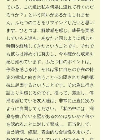
ている。この道は私を何処に連れて行くのだ
ろうか？」という問いがあるかもしれませ
ん。ふたつのことをリマインドしたいと思い
ます。ひとつは、解放感を感じ、成長を実感
している人達も、あなたと同じように感じた
時期を経験してきたということです。それで
も彼らは諦めずに努力し、今や確かな成果を
感じ始めています。ふたつ目のポイントは、
停滞を感じる時、それは常に自らの存在の特
定の領域と向き合うことへの隠された内的抵
抗に起因するということです。その為に行き
詰まりを感じるのです。従って、落胆し、停
滞を感じている友人達は、非常に正直に次の
ように自問してください。「私の中には、洞
察を妨げている壁があるのではないか？何か
を認めることに対して警戒し、正当化して、
自己憐憫、絶望、表面的な合理性を用いて、
外的状況のせいにしていないだろうか？」注