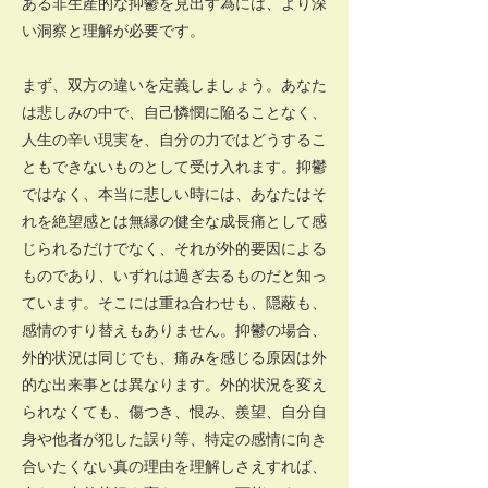
ある非生産的な抑鬱を見出す為には、より深
い洞察と理解が必要です。
まず、双方の違いを定義しましょう。あなた
は悲しみの中で、自己憐憫に陥ることなく、
人生の辛い現実を、自分の力ではどうするこ
ともできないものとして受け入れます。抑鬱
ではなく、本当に悲しい時には、あなたはそ
れを絶望感とは無縁の健全な成長痛として感
じられるだけでなく、それが外的要因による
ものであり、いずれは過ぎ去るものだと知っ
ています。そこには重ね合わせも、隠蔽も、
感情のすり替えもありません。抑鬱の場合、
外的状況は同じでも、痛みを感じる原因は外
的な出来事とは異なります。外的状況を変え
られなくても、傷つき、恨み、羨望、自分自
身や他者が犯した誤り等、特定の感情に向き
合いたくない真の理由を理解しさえすれば、