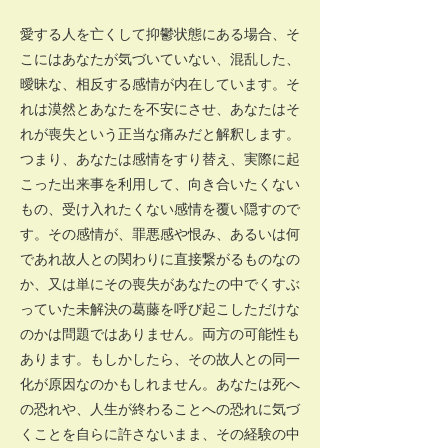
愛する人を亡くして抑鬱状態にある場合、そ
こにはあなたが気づいていない、混乱した、
曖昧な、相反する感情が内在しています。そ
れは漠然とあなたを不安にさせ、あなたはそ
れが喪失という正当な痛みだと解釈します。
つまり、あなたは感情をすり替え、実際に起
こった出来事を利用して、向き合いたくない
もの、受け入れたくない感情を覆い隠すので
す。その感情が、罪悪感や恨み、あるいは何
であれ故人との関わりに直接繋がるものなの
か、又は単にその喪失があなたの中でくすぶ
っていた未解決の葛藤を呼び起こしただけな
のかは問題ではありません。両方の可能性も
あります。もしかしたら、その故人との同一
化が原因なのかもしれません。あなたは死へ
の恐れや、人生が終わることへの恐れに気づ
くことを自らに許さないまま、その経験の中