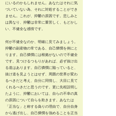
にいるのかもしれません。あなたはそれに気
づいていない為、それに対処することができ
ません。これが、抑鬱の原因です。悲しみと
は異なり、抑鬱は非常に重苦しく、もどかし
い、不健全な感情です。
何が不健全なのか、明確に見てみましょう。
抑鬱の副産物の常である、自己憐憫を例にと
ります。自己憐憫には根拠がないので不健全
です。見つけるつもりがあれば、必ず抜け出
る道はあります。自己憐憫に陥っていると、
抜け道を見ようとはせず、周囲の世界が変わ
るべきだと考え、自分に同情し、大目に見て
くれるべきだと思うのです。更に先程説明し
たように、抑鬱においては、自らの不幸の真
の原因について自らを欺きます。あなたは
「正当な」と称する偽りの理由で、自分自身
から逃げ出し、自己憐憫を強めることを正当