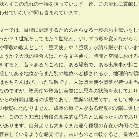
残らずこの流れの一端を担っています。皆、この流れに貢献し
わせていない仲間も含まれています。
ーでは、目標に到達するためのさらなる一歩のお手伝いをし
うか？１世紀そしてまた１世紀と、少しずつ形を変えながらも
や宗教の教えとして「堕天使」や「堕落」が語り継がれていま
ょうか？大抵の場合人はこれを文字通り、時間と空間における
をすると、昔々あるところに、ある場所で、ある出来事が起こ
通してある地位からまた別の地位へと移されるか、地理的な領
はもちろんはびこった誤解です。人は堕天使や堕落が持つ本当
なのですが、堕天使や堕落は実際には思考の状態を表しており
からの分離は思考の状態であり、意識の状態です。そして神へ
の状態に他なりません。成長の道で人がある程度の段階に達し
が、この力と知恵は普段の意識的な思考とは違ったものであり
があります。自分よりも大きくまた違う種類の存在が内側に住
存在しているような感覚です。古いものと比較すると、最近発