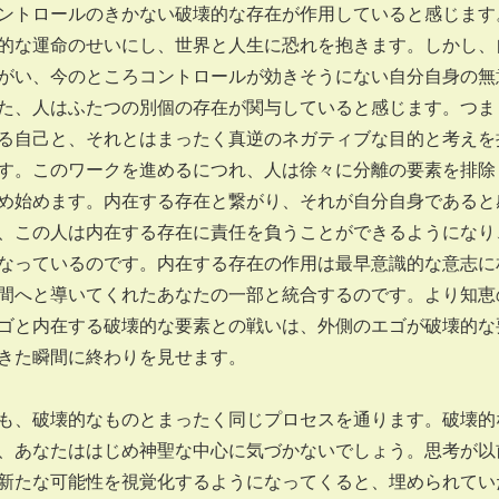
ントロールのきかない破壊的な存在が作用していると感じます
的な運命のせいにし、世界と人生に恐れを抱きます。しかし、
がい、今のところコントロールが効きそうにない自分自身の無
た、人はふたつの別個の存在が関与していると感じます。つま
る自己と、それとはまったく真逆のネガティブな目的と考えを
す。このワークを進めるにつれ、人は徐々に分離の要素を排除
め始めます。内在する存在と繋がり、それが自分自身であると
、この人は内在する存在に責任を負うことができるようになり
なっているのです。内在する存在の作用は最早意識的な意志に
間へと導いてくれたあなたの一部と統合するのです。より知恵
ゴと内在する破壊的な要素との戦いは、外側のエゴが破壊的な
きた瞬間に終わりを見せます。
、破壊的なものとまったく同じプロセスを通ります。破壊的
、あなたははじめ神聖な中心に気づかないでしょう。思考が以
新たな可能性を視覚化するようになってくると、埋められてい