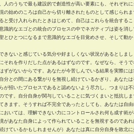
、人のうちで最も建設的で創造性が高い要素にも、それぞれに
現の始めのころは自己から切り離されたものとして感じられま
ると受け入れられたときはじめて、自己はこれらを統合するこ
意識的なエゴとの統合のプロセスの中でネガティブは姿を消し
聖とひとつになるまで意識的なエゴを目覚めさせ、そして動か
きないと感じている気分や好ましくない状況があるとしまし
にそれを作りだした点があるはずなのです。なぜなら、そうで
はずがないからです。あなたが今苦しんでいる結果を実際には
自分との間にある繋がりを無視し続けているかぎり、あなたは
らが招いたプロセスであると認めないよう尽力し、つまりは不
のです。自分自身が関与していることに気づくまいと抵抗しま
てきます。そうすれば不完全であったとしても、あなたは自由
においては、理解できない力にコントロールされ何も成す術が
境があなた自身によって作られていることを無視するのであれ
続けているかもしれませんが）あなたは真に自分自身を敗北に