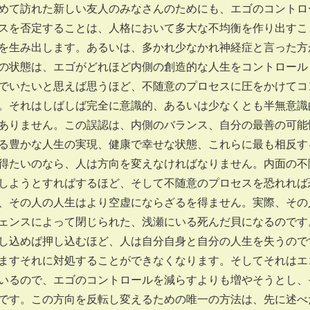
めて訪れた新しい友人のみなさんのためにも、エゴのコントロ
スを否定することは、人格において多大な不均衡を作り出すこ
を生み出します。あるいは、多かれ少なかれ神経症と言った方
の状態は、エゴがどれほど内側の創造的な人生をコントロール
でいたいと思えば思うほど、不随意のプロセスに圧をかけてコ
。それはしばしば完全に意識的、あるいは少なくとも半無意識
ありません。この誤認は、内側のバランス、自分の最善の可能
る豊かな人生の実現、健康で幸せな状態、これらに最も相反す
得たいのなら、人は方向を変えなければなりません。内面の不
しようとすればするほど、そして不随意のプロセスを恐れれば
、その人の人生はより空虚にならざるを得ません。実際、その
ェンスによって閉じられた、浅瀬にいる死んだ貝になるのです
し込めば押し込むほど、人は自分自身と自分の人生を失うので
ますそれに対処することができなくなります。そしてそれはエ
いるので、エゴのコントロールを減らすよりも増やそうとし、
です。この方向を反転し変えるための唯一の方法は、先に述べ