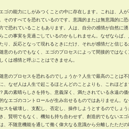
エゴの能力にしがみつくことの中に存在します。これは、人が
。そのすべてを恐れているのです。意識的または無意識的に恐
方で恐れていることもあります。人は、自分の感情が自然に湧
らこの事実を見過ごしているのかもしれません。なぜならば、
たり、反応となって現れるときにだけ、それが感情だと信じる
随意のものでもなく、エゴのプロセスによって間接的ではなく
しくは感情と呼ぶことはできません。
意のプロセスを恐れるのでしょうか？人生で最高のことは不
に、なぜ人は人生で起こるほとんどのことよりも、これほどま
？真の素晴らしさを持ち、意義深く、満たされている永遠の価
的なエゴのコントロールが生み出せるものではありません。な
セスを破壊し、支配し、否定し、操作しようとするのでしょう
き、賢明でもなく、機知も持ち合わせず、創造的でもないエゴ
は、不随意機能を通して働く偉大なる意識から分離したただの