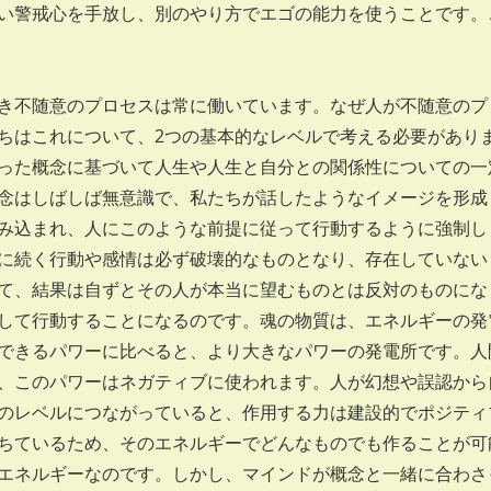
い警戒心を手放し、別のやり方でエゴの能力を使うことです。
不随意のプロセスは常に働いています。なぜ人が不随意のプ
ちはこれについて、2つの基本的なレベルで考える必要があり
った概念に基づいて人生や人生と自分との関係性についての一
念はしばしば無意識で、私たちが話したようなイメージを形成
み込まれ、人にこのような前提に従って行動するように強制し
に続く行動や感情は必ず破壊的なものとなり、存在していない
て、結果は自ずとその人が本当に望むものとは反対のものにな
して行動することになるのです。魂の物質は、エネルギーの発
できるパワーに比べると、より大きなパワーの発電所です。人
、このパワーはネガティブに使われます。人が幻想や誤認から
のレベルにつながっていると、作用する力は建設的でポジティ
ちているため、そのエネルギーでどんなものでも作ることが可
エネルギーなのです。しかし、マインドが概念と一緒に合わさ