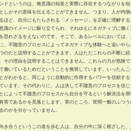
ドというのは、無意識の知覚と実際に存在するつながりを知
としかその意味を伝えることができません。つまり、人が内側
るほど、自分にもたらされる「メッセージ」を正確に理解する
意識のイメージに駆り立てられ、それゆえにネガティブに働く
を恐れざるをえないのです。そこで、あるレベルにおいては、
に、不随意のプロセスによってネガティブな体験へと追いやら
つのだと説明することができます。人はただこれらの不断に続
。その理由を説明することはできません。これらの力が危険で
て働いているためだということを無視しています。いったんこ
とがわかると、同じように自動的に作用するパワーを信頼する
ています。その代わりに、人は決して不随意のプロセスを信じ
とによって不随意のプロセスから自分を守るという解決法を用
有害であるかを見落とします。実のところ、世間一般のふつう
るのかを分かっていません。
き合うというこの道を歩む人は、自分の中に深く根ざした、