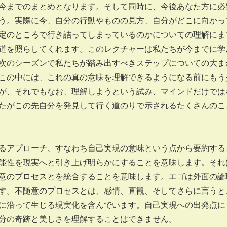
今までのまとめとなります。そして同時に、今後あなた方に必
う。実際に今、自分の行動やものの見方、自分がどこに向かっ
定のところで行き詰ってしまっているのかについての理解にま
道を照らしてくれます。このレクチャーは私たちが今までに学
次のシーズンで私たちが踏み出すべきステップについての大ま
この中には、これの真の意味を理解できるようになる前にもう
が、それでもなお、理解しようという試み、マインドだけでは
たがこの先自分を発見して行く道のりで示されるたくさんのこ
アプローチ、すなわち自己実現の意味という点から要約する
能性を現実へと引き上げ明らかにすることを意味します。それ
意のプロセスとを統合することを意味します。エゴは外面の論
す。不随意のプロセスとは、感情、直観、そしてさらに言うと
に沿って生じる現実化を含んでいます。自己実現への出発点に
分の奇跡と美しさを理解することはできません。