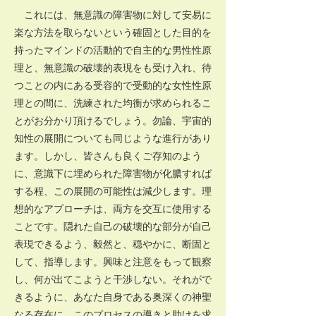
これには、無意識の障害物に対して安易に
楽な方法を取らないという確固とした目的を
持ったマインドの活動的で自主的な男性性原
理と、無意識の破壊的表現をも受け入れ、待
つことの内にある受容的で受動的な女性性原
理との間に、洗練された均衡が求められるこ
とがお分かり頂けるでしょう。勿論、宇宙的
知性の展開についても同じような進行があり
ます。しかし、皆さんも良くご存知のよう
に、意識下に埋められた障害物が化膿すれば
する程、この展開の可能性は減少します。理
想的なアプローチは、両方を交互に使用する
ことです。隠れた自己の破壊的な部分が自己
表現できるよう、毅然と、穏やかに、断固と
して、指導します。興味と注意をもって観察
し、何が出てこようと干渉しない。それがで
きるように、あなた自身である奥深くの神聖
なる存在に、このプロセスの導きと助けを求