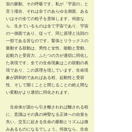
宙の脈動、その呼吸です。私が「宇宙の」と
言う場合、それは全てのあらゆる側面、ある
いはその全ての粒子を意味します。何故な
ら、生きているものは全て宇宙であり、宇宙
の一側面であり、従って、同じ原理と法則の
一部である筈なのです。緊張とリラックスの
脈動する鼓動は、男性と女性、能動と受動、
起動力と受容力、ふたつの力が適切に同化し
た表現です。全ての生命現象はこの鼓動の表
現であり、この原理を現しています。生命現
象が調和的であればある程、起動性と受容
性、そして開くことと閉じることの絶え間な
い変動がより適切に同化されます。
生命体が源から引き離されれば離される程
に、意識はその真の神聖なる正体への自覚を
失い、交互に起きる生命の脈動とリズムは痛
みあるものになるでしょう。何故なら、生命