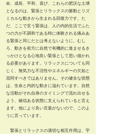
命、成長、平和、喜び、これらの肥沃な土壌
となるのは、緊張とリラックスの脈動とリズ
ミカルな動きから生まれる回復力です。た
だ、ここで言う緊張は、人の内的生活でふた
つの力が不調和である時に体験される痛みあ
る緊張と同じだとは考えないように。むし
ろ、動きを前方に自然で有機的に進ませるき
っかけとなる心地良い緊張として思い描かれ
る必要があります。リラックスについても同
じく、無気力な不活性やエネルギーの欠如と
混同すべきではありません。その健全な状態
は、生命と内的な動きに溢れています。自然
な活動がそれ自身のタイミングで流れ出せる
よう、確信ある状態に支えられていると言え
ます。他により良い言葉がないので、このよ
うに言っています。
緊張とリラックスの適切な相互作用は、宇