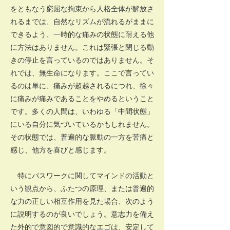
をともなう窮屈な拘束から人格全体が解放さ
れるまでは、自然なリズムが流れるがままに
できるよう、一時的な痛みの状態に耐える他
に方法はありません。これは緊張と閉じる動
きの停止を言っているのではありません。そ
れでは、無生命になります。ここで言ってい
るのは単に、痛みが超越されるにつれ、徐々
に痛みが痛みであることをやめるということ
です。多くの人間は、いわゆる「中間状態」
にいる自分に気づいているかもしれません。
その状態では、普遍的な脈動の一方を苦痛と
感じ、他方を喜びと感じます。
特にパスワークに関してマインドの活動と
いう観点から、ふたつの原理、または普遍的
な力の正しい相互作用を見た場合、次のよう
に説明するのが良いでしょう。意志力を備え
た外的で意図的で意識的なエゴは、安定して