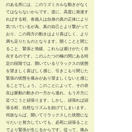
のある所には、このリズミカルな動きがなく
てはならないからです。逆に、高度に発達す
ればする程、各個人は自身の真の正体により
気づいているが為、真の自己とより繋がって
おり、この両方の動きはより喜ばしく、より
満ち足りたものとなります。開くことと閉じ
ること、緊張と弛緩、これらは避けがたく存
在するのです。このふたつの極の間にある特
定の段階では、開いているリラックスの状態
を望ましく喜ばしく感じ、引きこもり閉じた
緊張の状態を痛みがあり望ましくないと感じ
ることでしょう。このことによって、その存
在は脈動の動きの一方から逃れ、もう片方に
近づこうと頑張ります。しかし、頑張れば頑
張る程、自然なリズムを妨げてしまいます。
何故ならば、開いてリラックスした状態にな
りたいと努力していても、必死に頑張ること
でより緊張が生じるからです。従って、痛み