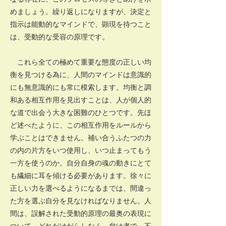
めましょう。繰り返しになりますが、決定と
指示は能動的なマインドで、顕現を待つこと
は、受動的な受容の原理です。
これら全ての極めて重要な態度の正しい均
衡を見つける為に、人間のマインドは意識的
にも無意識的にも常に模索します。均衡と調
和ある相互作用を見出すことは、人が個人的
な道で出会う大きな困難のひとつです。先ほ
ど述べたように、この相互作用をルールから
学ぶことはできません。補い合うふたつの力
の内の片方をいつ使用し、いつ止まってもう
一方を使うのか。自分自身の魂の動きにとて
も繊細に耳を傾ける必要があります。徐々に
正しい力を選べるようになるまでは、間違っ
た方を選ぶ自分を見なければなりません。人
間は、誤解された受動的原理の最奥の表現に
ついて、どれだけだらしなく、怠け者で、不