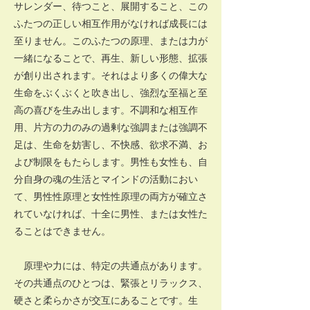
サレンダー、待つこと、展開すること、この
ふたつの正しい相互作用がなければ成長には
至りません。このふたつの原理、または力が
一緒になることで、再生、新しい形態、拡張
が創り出されます。それはより多くの偉大な
生命をぶくぶくと吹き出し、強烈な至福と至
高の喜びを生み出します。不調和な相互作
用、片方の力のみの過剰な強調または強調不
足は、生命を妨害し、不快感、欲求不満、お
よび制限をもたらします。男性も女性も、自
分自身の魂の生活とマインドの活動におい
て、男性性原理と女性性原理の両方が確立さ
れていなければ、十全に男性、または女性た
ることはできません。
原理や力には、特定の共通点があります。
その共通点のひとつは、緊張とリラックス、
硬さと柔らかさが交互にあることです。生