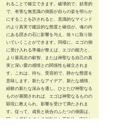
れることで確立できます。破壊的で、妨害的
で、有害な無意識の側面が自らの姿を明らか
にすることを許されると、意識的なマインド
のより真実で建設的な態度と確信が、魂の内
にある躓きの石に影響を与え、徐々に取り除
いていくことができます。同様に、エゴの側
に受け入れる準備が整えば、エゴの能力と、
より最高次の叡智、または神聖なる自己の真
実と深い愛の感情との関係性も確立されま
す。これは、待ち、受容的で、静かな態度を
意味します。新たなアイデア、新たな感情、
経験の新たな深みを通し、ひとたび神聖なる
ものが展開されれば、エゴは神聖なるものの
顕現に教えられ、影響を受けて満たされま
す。従って、成長と統合のふたつの側面は、
同一の原動力である能動性と受動性、実行と
待機、起動と受入を前提とします。例えば、
意識的なエゴは、埋まっている無意識よりも