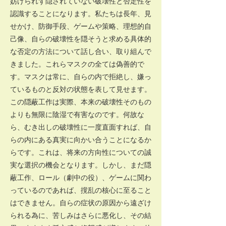
妨げられず隠されていない破壊性と否定性を
認識することになります。私たちは長年、見
せかけ、防御手段、ゲームや策略、理想的自
己像、自らの破壊性を隠そうと求める具体的
な否定の方法について話し合い、取り組んで
きました。これらマスクの全ては偽善的で
す。マスクは常に、自らの内で拒絶し、嫌っ
ているものと反対の状態を表して見せます。
この隠蔽工作は実際、本来の破壊性そのもの
よりも無限に陰湿で有害なのです。何故な
ら、むき出しの破壊性に一度直面すれば、自
らの内にある真実に向かい合うことになるか
らです。これは、将来の方向性についての誠
実な選択の機会となります。しかし、まだ隠
蔽工作、ロール（劇中の役）、ゲームに関わ
っているのであれば、撹乱の核心に至ること
はできません。自らの症状の原因から遠ざけ
られる為に、苦しみはさらに悪化し、その結