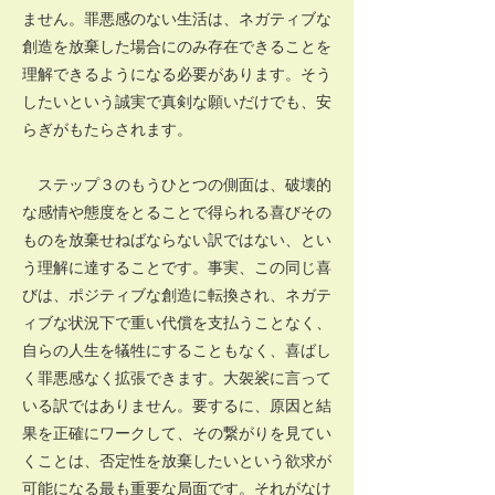
ません。罪悪感のない生活は、ネガティブな
創造を放棄した場合にのみ存在できることを
理解できるようになる必要があります。そう
したいという誠実で真剣な願いだけでも、安
らぎがもたらされます。
ステップ３のもうひとつの側面は、破壊的
な感情や態度をとることで得られる喜びその
ものを放棄せねばならない訳ではない、とい
う理解に達することです。事実、この同じ喜
びは、ポジティブな創造に転換され、ネガテ
ィブな状況下で重い代償を支払うことなく、
自らの人生を犠牲にすることもなく、喜ばし
く罪悪感なく拡張できます。大袈裟に言って
いる訳ではありません。要するに、原因と結
果を正確にワークして、その繋がりを見てい
くことは、否定性を放棄したいという欲求が
可能になる最も重要な局面です。それがなけ