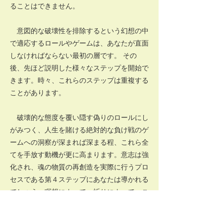
ることはできません。
意図的な破壊性を排除するという幻想の中
で適応するロールやゲームは、あなたが直面
しなければならない最初の層です。 その
後、先ほど説明した様々なステップを開始で
きます。時々、これらのステップは重複する
ことがあります。
破壊的な態度を覆い隠す偽りのロールにし
がみつく、人生を賭ける絶対的な負け戦のゲ
ームへの洞察が深まれば深まる程、これら全
てを手放す動機が更に高まります。意志は強
化され、魂の物質の再創造を実際に行うプロ
セスである第４ステップにあなたは導かれる
でしょう。瞑想によって、祈りによって、こ
のようなこと全ての真実に対する意図的な思
考を形成し、それを自らの破壊的な心理的物