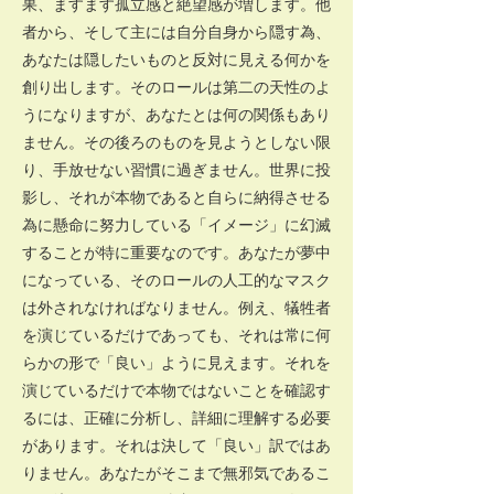
果、ますます孤立感と絶望感が増します。他
者から、そして主には自分自身から隠す為、
あなたは隠したいものと反対に見える何かを
創り出します。そのロールは第二の天性のよ
うになりますが、あなたとは何の関係もあり
ません。その後ろのものを見ようとしない限
り、手放せない習慣に過ぎません。世界に投
影し、それが本物であると自らに納得させる
為に懸命に努力している「イメージ」に幻滅
することが特に重要なのです。あなたが夢中
になっている、そのロールの人工的なマスク
は外されなければなりません。例え、犠牲者
を演じているだけであっても、それは常に何
らかの形で「良い」ように見えます。それを
演じているだけで本物ではないことを確認す
るには、正確に分析し、詳細に理解する必要
があります。それは決して「良い」訳ではあ
りません。あなたがそこまで無邪気であるこ