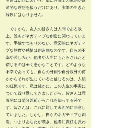
る道は幻想に繋がり、単に理論上の憶測や逃
避的な理想を扱うだけにあり、実際の生きた
経験にはなりません。
ですから、友人の皆さんは人間である以
上、誰もがネガティブな創造に関わっていま
す。手放すつもりのない、意図的にネガティ
ブな態度や感情は創造物なのです。自らの不
幸や苦しみが、他者や人生にもたらされたと
信じるのは全く愚かなことです。どのような
不幸であっても、自らの外側や自分以外の何
かからそれが生じていると信じるのは、人類
の狂気です。私は確かに、この人生の事実に
ついて繰り返してきましたから、皆さんは理
論的には随分以前からこれを知ってる筈で
す。皆さんは、これに対して表面的に同意し
ていました。しかし、自らのネガティブな創
造、つまりあなたが嘆き、他者に責任を負わ