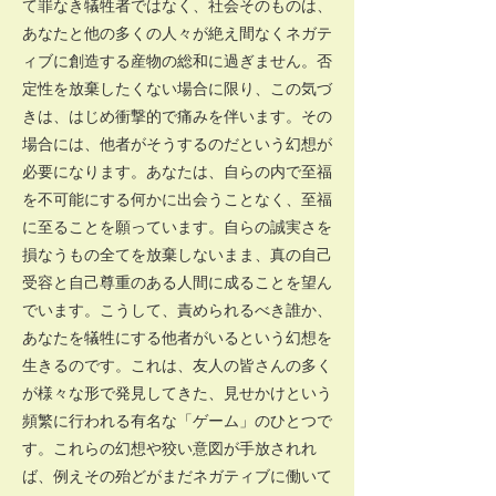
て罪なき犠牲者ではなく、社会そのものは、
あなたと他の多くの人々が絶え間なくネガテ
ィブに創造する産物の総和に過ぎません。否
定性を放棄したくない場合に限り、この気づ
きは、はじめ衝撃的で痛みを伴います。その
場合には、他者がそうするのだという幻想が
必要になります。あなたは、自らの内で至福
を不可能にする何かに出会うことなく、至福
に至ることを願っています。自らの誠実さを
損なうもの全てを放棄しないまま、真の自己
受容と自己尊重のある人間に成ることを望ん
でいます。こうして、責められるべき誰か、
あなたを犠牲にする他者がいるという幻想を
生きるのです。これは、友人の皆さんの多く
が様々な形で発見してきた、見せかけという
頻繁に行われる有名な「ゲーム」のひとつで
す。これらの幻想や狡い意図が手放されれ
ば、例えその殆どがまだネガティブに働いて