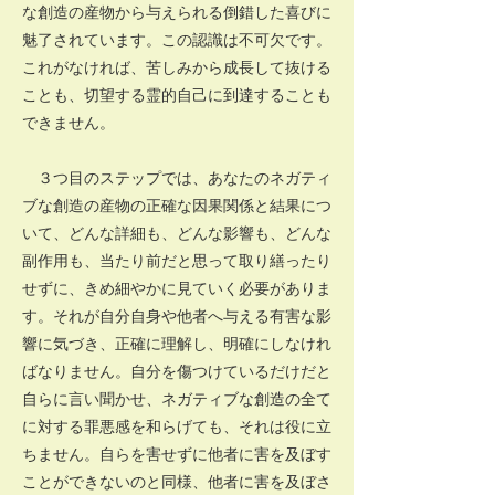
な創造の産物から与えられる倒錯した喜びに
魅了されています。この認識は不可欠です。
これがなければ、苦しみから成長して抜ける
ことも、切望する霊的自己に到達することも
できません。
３つ目のステップでは、あなたのネガティ
ブな創造の産物の正確な因果関係と結果につ
いて、どんな詳細も、どんな影響も、どんな
副作用も、当たり前だと思って取り繕ったり
せずに、きめ細やかに見ていく必要がありま
す。それが自分自身や他者へ与える有害な影
響に気づき、正確に理解し、明確にしなけれ
ばなりません。自分を傷つけているだけだと
自らに言い聞かせ、ネガティブな創造の全て
に対する罪悪感を和らげても、それは役に立
ちません。自らを害せずに他者に害を及ぼす
ことができないのと同様、他者に害を及ぼさ