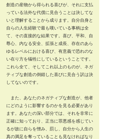
創造の産物から得られる喜びが、それに支払
っている法外な代償に見合うことは決してな
いと理解することから成ります。自分自身と
自らの人生経験で最も嘆いている事柄は全
て、その直接的な結果です。喜び、平和、自
尊心、内なる安全、拡張と成長、存在のあら
ゆるレベルにおける喜び、有意義で恐れのな
い在り方を犠牲にしているということです。
これら全て、そしてこれ以上のものが、ネガ
ティブな創造の倒錯した喜びに見合う訳は決
してないのです。
また、あなたのネガティブな創造が、他者
にどのように影響するのかを見る必要があり
ます。あなたの深い部分では、それを非常に
正確に知っており、正当に罪悪感を感じてい
るが故に自らを憎み、罰し、自分から人生の
真の満足を奪っていることも見なければなり