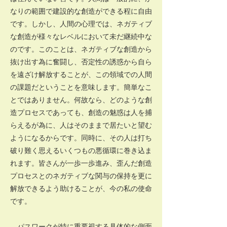
なりの範囲で建設的な創造ができる程に自由
です。しかし、人間の心理では、ネガティブ
な創造が様々なレベルにおいて未だ継続中な
のです。このことは、ネガティブな創造から
抜け出す為に奮闘し、否定性の誘惑から自ら
を遠ざけ解放することが、この領域での人間
の課題だということを意味します。簡単なこ
とではありません。何故なら、どのような創
造プロセスであっても、創造の魅惑は人を捕
らえるが為に、人はそのままで居たいと望む
ようになるからです。同時に、その人は打ち
破り難く思えるいくつもの悪循環に巻き込ま
れます。皆さんが一歩一歩進み、歪んだ創造
プロセスとのネガティブな関与の保持を更に
解放できるよう助けることが、今の私の使命
です。
パスワークが特に重要視する具体的な側面