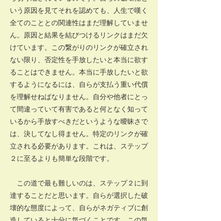
いう原因を見てそれを認めても、人生で嘆く
全てのこととの関連性はまだ理解していませ
ん。原因と結果を結びつけるリンクはまだ欠
けています。この繋がりのリンクが確立され
ない限り、否定性を手放したいと本当に欲す
ることはできません。本当に手放したいと欲
するようになるには、自らが支払う重い代償
を理解せねばなりません。自分や他者にとっ
て間違っていて有害であると何となく知って
いるから手放すべきだというような曖昧さで
は、決してなし得ません。特定のリンクが確
立される必要があります。これは、ステップ
２に至るよりも簡単な段階です。
この道で最も難しいのは、ステップ２に到
達することだと思います。自らが選択した破
壊的な態度によって、自らがネガティブに創
造していると十分に気づくことです。この気