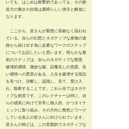
いても、はじめは衝撃的であっても、その創
造力の働きの自覚は素晴らしい啓示と解放に
なります。
ここから、皆さんが緊密に容赦なく囚われ
ている、自らの幻想とネガティブな産物の迷
路から抜け出す為に必要なワークのステップ
についてお話したいと思います。明らかな最
初のステップは、自らのネガティブな態度、
破壊的感情、微妙な嘘、誤魔化しの意図、良
い感情への悪意がある、人生を破壊する抵抗
を見つけ、決断し、認識し、見て、受け入
れ、観察することです。これら全てはネガテ
ィブな創造です。このレクチャーは特に、自
らの成長に向けて非常に個人的、かつダイナ
ミックに取り組み、その方向に整然とワーク
している友人の皆さんに向けられています。
皆さんの殆どは、この意図的でネガティブな