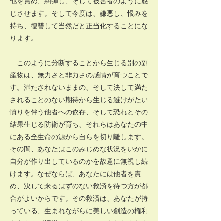
他を責め、糾弾し、そして被害者のように感
じさせます。そして今度は、嫌悪し、恨みを
持ち、復讐して当然だと正当化することにな
ります。
このように分断することから生じる別の副
産物は、無力さと非力さの感情が育つことで
す。満たされないままの、そして決して満た
されることのない期待から生じる避けがたい
憤りを伴う他者への依存、そして恐れとその
結果生じる防衛が育ち、それらはあなたの中
にある全生命の源から自らを切り離します。
その間、あなたはこのみじめな状況をいかに
自分が作り出しているのかを故意に無視し続
けます。なぜならば、あなたには他者を責
め、決して来るはずのない救済を待つ方が都
合がよいからです。その救済は、あなたが持
っている、生まれながらに美しい創造の権利