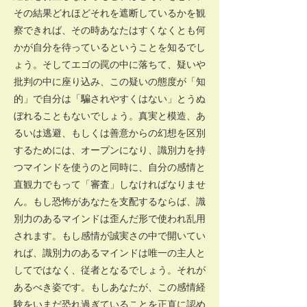
その結果どれほどそれを遮断しているかを観
察できれば、その時あなたはすくなくとも何
かが自分を待っているということを知るでし
ょう。そしてエゴの罠の中に落ちて、疑いや
批判の中に座り込み、この疑いの態度が「知
的」で自分は「騙されやすくはない」とうぬ
ぼれることもないでしょう。真実と模造、あ
るいは逃避、もしくは善意からの幻想を区別
するためには、オープンになり、識別力を持
つマインドを使うのと同時に、自分の感情と
直観力でもって「審査」しなければなりませ
ん。もし恐怖があなたを支配するならば、識
別力のあるマインドは歪んだ形で使われ乱用
されます。もし感情が誠実さの中で開いてい
れば、識別力のあるマインドは唯一の主人と
してではなく、従者となるでしょう。それが
あるべき姿です。もしあなたが、この感情経
験をいまだ恐れ過ぎていることを正直に認め