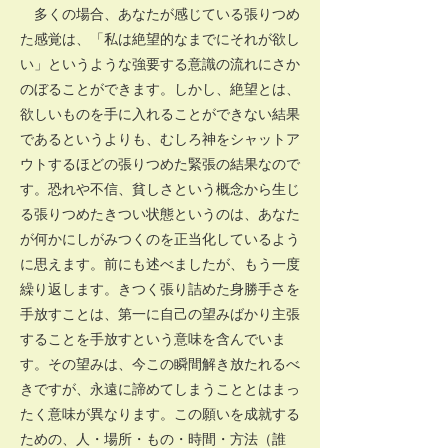
多くの場合、あなたが感じている張りつめ
た感覚は、「私は絶望的なまでにそれが欲し
い」というような強要する意識の流れにさか
のぼることができます。しかし、絶望とは、
欲しいものを手に入れることができない結果
であるというよりも、むしろ神をシャットア
ウトするほどの張りつめた緊張の結果なので
す。恐れや不信、貧しさという概念から生じ
る張りつめたきつい状態というのは、あなた
が何かにしがみつくのを正当化しているよう
に思えます。前にも述べましたが、もう一度
繰り返します。きつく張り詰めた身勝手さを
手放すことは、第一に自己の望みばかり主張
することを手放すという意味を含んでいま
す。その望みは、今この瞬間解き放たれるべ
きですが、永遠に諦めてしまうこととはまっ
たく意味が異なります。この願いを成就する
ための、人・場所・もの・時間・方法（誰