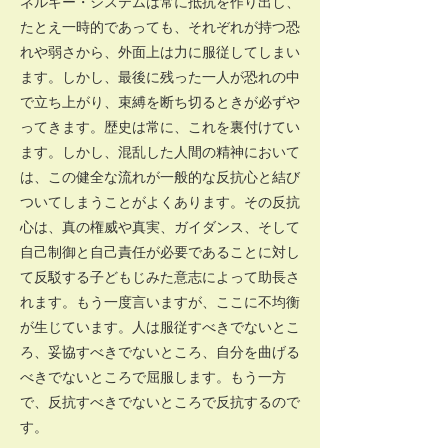
ネルギー・システムは常に抵抗を作り出し、
たとえ一時的であっても、それぞれが持つ恐
れや弱さから、外面上は力に服従してしまい
ます。しかし、最後に残った一人が恐れの中
で立ち上がり、束縛を断ち切るときが必ずや
ってきます。歴史は常に、これを裏付けてい
ます。しかし、混乱した人間の精神において
は、この健全な流れが一般的な反抗心と結び
ついてしまうことがよくあります。その反抗
心は、真の権威や真実、ガイダンス、そして
自己制御と自己責任が必要であることに対し
て反駁する子どもじみた意志によって助長さ
れます。もう一度言いますが、ここに不均衡
が生じています。人は服従すべきでないとこ
ろ、妥協すべきでないところ、自分を曲げる
べきでないところで屈服します。もう一方
で、反抗すべきでないところで反抗するので
す。