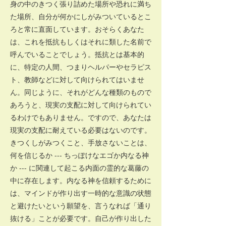
身の中のきつく張り詰めた場所や恐れに満ち
た場所、自分が何かにしがみついているとこ
ろと常に直面しています。おそらくあなた
は、これを抵抗もしくはそれに類した名前で
呼んでいることでしょう。抵抗とは基本的
に、特定の人間、つまりヘルパーやセラピス
ト、教師などに対して向けられてはいませ
ん。同じように、それがどんな種類のもので
あろうと、現実の支配に対して向けられてい
るわけでもありません。ですので、あなたは
現実の支配に耐えている必要はないのです。
きつくしがみつくこと、手放さないことは、
何を信じるか --- ちっぽけなエゴか内なる神
か --- に関連して起こる内面の霊的な葛藤の
中に存在します。内なる神を信頼するために
は、マインドが作り出す一時的な意識の状態
と避けたいという願望を、言うなれば「通り
抜ける」ことが必要です。自己が作り出した