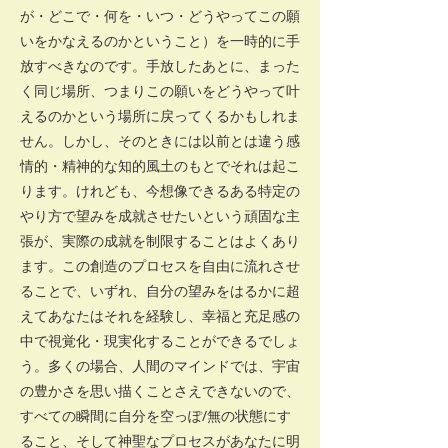
が・どこで・何を・いつ・どうやってこの願
いをかなえるのかということ）を一時的に手
放すべきなのです。手放したあとに、まった
く同じ場所、つまりこの願いをどうやって叶
えるのかという場所に戻ってくるかもしれま
せん。しかし、そのときには以前とは違う感
情的・精神的な知的風土のもとでそれは起こ
ります。けれども、今想像できるある特定の
やり方で望みを成就させたいという頑固な主
張が、実際の成就を制限することはよくあり
ます。この創造のプロセスを自由に流れさせ
ることで、いずれ、自分の望みをはるかに超
えてあなたはそれを経験し、幸福と充足感の
中で視覚化・現実化することができるでしょ
う。多くの場合、人間のマインドでは、宇宙
の豊かさを思い描くことさえできないので、
すべての瞬間に自分を空っぽ/無の状態にす
ること、そして神聖なプロセスがあなたに明