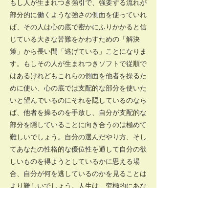
もし人が生まれつき強引で、強要する流れが
部分的に働くような強さの側面を使っていれ
ば、その人は心の底で密かにふりかかると信
じている大きな苦難をかわすための「解決
策」から長い間「逃げている」ことになりま
す。もしその人が生まれつきソフトで従順で
はあるけれどもこれらの側面を他者を操るた
めに使い、心の底では支配的な部分を使いた
いと望んでいるのにそれを隠しているのなら
ば、他者を操るのを手放し、自分が支配的な
部分を隠していることに向き合うのは極めて
難しいでしょう。自分の選んだやり方、そし
てあなたの性格的な優位性を通して自分の欲
しいものを得ようとしているかに思える場
合、自分が何を逃しているのかを見ることは
より難しいでしょう。人生は、究極的にあな
たに次のようなことをもたらします。今の成
功はただの幻に過ぎないということ、そして