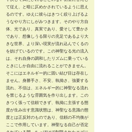
て従え、と暗に仄めかされているように思え
るのです。ゆえに彼らはきつく絞り上げるよ
うなやり方にしがみつきます。そのやり方自
体、光であり、真実であり、愛そして豊かさ
であり、想像しうる限りの充足であるより大
きな世界、より深い現実が流れ込んでくるの
を妨げているのです。この神聖なる光の流入
は、それ自身の調和したリズムに乗っている
ときにしか自由に流れることができません。
そこにはエネルギー的に固い結び目は存在し
ません。身勝手さ、不安、執拗さ、強要する
流れ、不信は、エネルギー的に神聖なる流れ
を禁じるような雰囲気を作り出します。この
きつく張って信頼できず、執拗に主張する態
度が生み出す意識状態は、神聖なる意識の態
度とは正反対のものであり、信頼の不均衡が
ここで作用しています。神聖なる自己が否定
されている間、ちっぽけで制限されたエゴに