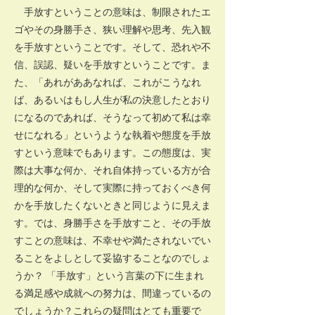
手放すということの意味は、制限されたエ
ゴやその身勝手さ、狭い理解や思考、先入観
を手放すということです。そして、恐れや不
信、誤認、疑いを手放すということです。ま
た、「あれがああなれば、これがこうなれ
ば、あるいはもし人生が私の決意したとおり
になるのであれば、そうなって初めて私は幸
せになれる」というような執着や態度を手放
すという意味でもあります。この態度は、実
際は大事な何か、それ自体持っている方が合
理的な何か、そして実際に持っておくべき何
かを手放したくないときと同じように見えま
す。では、身勝手さを手放すこと、その手放
すことの意味は、不幸せや満たされないでい
ることをよしとして妥協することなのでしょ
うか？ 「手放す」という言葉の下に生まれ
る満足感や成就への努力は、間違っているの
でしょうか？これらの疑問はとても重要で