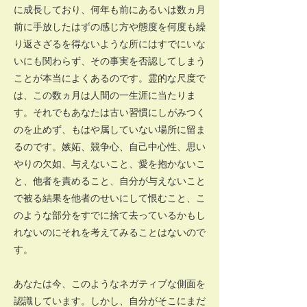
に成長しており、何年も前にあるいは数ヵ月
前に手放したはずの感じ方や態度を何度も繰
り返さざるを得ないような所にはすでにいな
いにも関わらず、その事実を否認してしまう
ことが本当によくあるのです。霊的な尺度で
は、この数ヵ月は人間の一生涯に当たりま
す。それでもあなたは古い習慣にしがみつく
のを止めず、もはや属していない場所に留ま
るのです。嫉妬、競争心、自己中心性、思い
やりの欠如、与えないこと、愛を抱かないこ
と、他者を責めること、自分が与えないこと
で被る結果を他者のせいにして恨むこと、こ
のような部分をすでに捨て去っているかもし
れないのにそれを考えてみることはないので
す。
あなたは今、このようなネガティブな側面を
認識しています。しかし、自分がそこにまだ