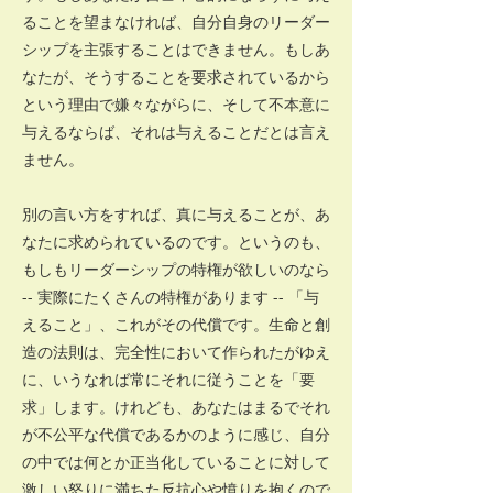
ることを望まなければ、自分自身のリーダー
シップを主張することはできません。もしあ
なたが、そうすることを要求されているから
という理由で嫌々ながらに、そして不本意に
与えるならば、それは与えることだとは言え
ません。
別の言い方をすれば、真に与えることが、あ
なたに求められているのです。というのも、
もしもリーダーシップの特権が欲しいのなら
-- 実際にたくさんの特権があります -- 「与
えること」、これがその代償です。生命と創
造の法則は、完全性において作られたがゆえ
に、いうなれば常にそれに従うことを「要
求」します。けれども、あなたはまるでそれ
が不公平な代償であるかのように感じ、自分
の中では何とか正当化していることに対して
激しい怒りに満ちた反抗心や憤りを抱くので