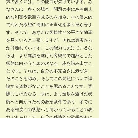
方の多くには、この能力が欠けています。み
なさんは、多くの場合、問題の中にある個人
的な利害や欲望を見るのを拒み、その個人的
で汚れた欲望の周囲に正当化を張り巡らせま
す。そして、あなたは客観性と公平さで物事
を見ていると主張しますが、それは真実から
かけ離れています。この能力に欠けているな
らば、より進歩を遂げた客観的で超然とした
状態に向かうための次なる一歩を踏み出すこ
とです。それは、自分の不完全さに気づき、
そのことを認め、そしてこの問題について議
論する資格がないことを認めることです。実
際にこの次なる一歩は、より進歩を遂げた状
態へと向かうための必須条件であり、すでに
ある程度この状態へと向かっていることの表
れでもあります。自分の感情的な欲望やもの
の見方によって自分がどれほど現実を歪めて
いるのかを認めてください。今まで自分に正