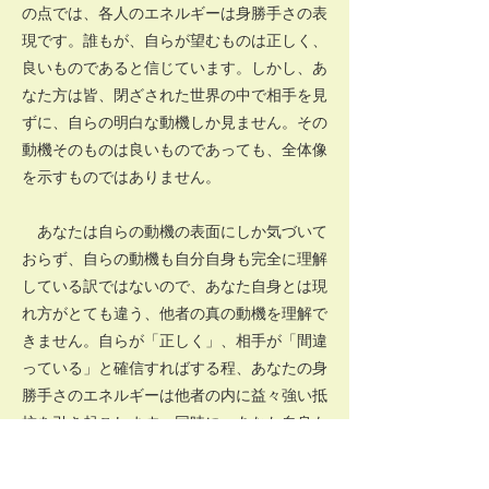
の点では、各人のエネルギーは身勝手さの表
現です。誰もが、自らが望むものは正しく、
良いものであると信じています。しかし、あ
なた方は皆、閉ざされた世界の中で相手を見
ずに、自らの明白な動機しか見ません。その
動機そのものは良いものであっても、全体像
を示すものではありません。
あなたは自らの動機の表面にしか気づいて
おらず、自らの動機も自分自身も完全に理解
している訳ではないので、あなた自身とは現
れ方がとても違う、他者の真の動機を理解で
きません。自らが「正しく」、相手が「間違
っている」と確信すればする程、あなたの身
勝手さのエネルギーは他者の内に益々強い抵
抗を引き起こします。同時に、あなた自身も
それに対して、より強い身勝手さや強制的な
流れで抵抗することになります。片方の人