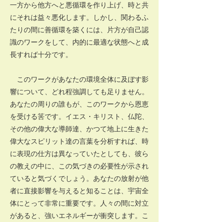
一方から他方へと悪循環を作り上げ、時と共
にそれは益々悪化します。しかし、関わるふ
たりの間に善循環を築くには、片方が自己認
識のワークをして、内的に最適な状態へと成
長すれば十分です。
このワークがあなたの環境全体に及ぼす影
響について、どれ程強調しても足りません。
あなたの周りの誰もが、このワークから恩恵
を受ける筈です。イエス・キリスト、仏陀、
その他の偉大な導師達、かつて地上に生きた
偉大なスピリット達の言葉を分析すれば、時
に表現の仕方は異なっていたとしても、彼ら
の教えの中に、この気づきの必要性が示され
ていると気づくでしょう。あなたの放射が他
者に直接影響を与えると知ることは、宇宙全
体にとって非常に重要です。人々の間に対立
があると、強いエネルギーが衝突します。こ