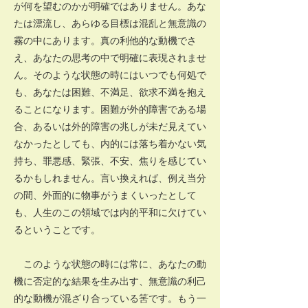
が何を望むのかが明確ではありません。あな
たは漂流し、あらゆる目標は混乱と無意識の
霧の中にあります。真の利他的な動機でさ
え、あなたの思考の中で明確に表現されませ
ん。そのような状態の時にはいつでも何処で
も、あなたは困難、不満足、欲求不満を抱え
ることになります。困難が外的障害である場
合、あるいは外的障害の兆しが未だ見えてい
なかったとしても、内的には落ち着かない気
持ち、罪悪感、緊張、不安、焦りを感じてい
るかもしれません。言い換えれば、例え当分
の間、外面的に物事がうまくいったとして
も、人生のこの領域では内的平和に欠けてい
るということです。
このような状態の時には常に、あなたの動
機に否定的な結果を生み出す、無意識の利己
的な動機が混ざり合っている筈です。もう一