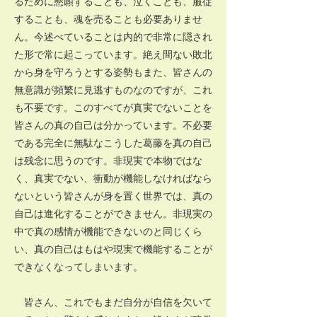
るために懇願することも、泣くことも、服従
することも、魂を売ることも必要ありませ
ん。今述べていることは内的で非常に隠され
た形で常に起こっています。絶え間ない敗北
から身を守ろうとする姿勢もまた、皆さんの
無意識が頻繁に見逃すものなのですが、これ
も不要です。このすべてが真実でないことを
皆さんの真の自己は分かっています。不必要
である完全に無駄なこうした葛藤を真の自己
は残念に思うのです。非現実で本物ではな
く、真実でない、衝動が機能しなければなら
ないという皆さんが身を置く世界では、真の
自己は進化することができません。非現実の
中で真の感情が機能できないのと同じくら
い、真の自己はもはや現実で機能することが
できなくなってしまいます。
皆さん、これでもまだ自分が自信を欠いて