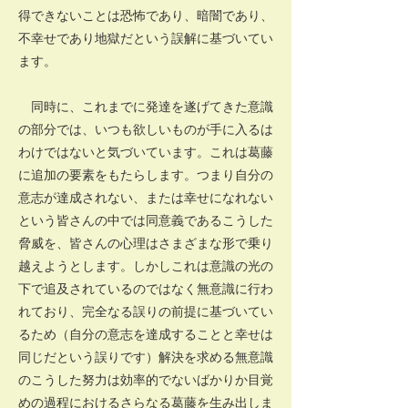
得できないことは恐怖であり、暗闇であり、
不幸せであり地獄だという誤解に基づいてい
ます。
同時に、これまでに発達を遂げてきた意識
の部分では、いつも欲しいものが手に入るは
わけではないと気づいています。これは葛藤
に追加の要素をもたらします。つまり自分の
意志が達成されない、または幸せになれない
という皆さんの中では同意義であるこうした
脅威を、皆さんの心理はさまざまな形で乗り
越えようとします。しかしこれは意識の光の
下で追及されているのではなく無意識に行わ
れており、完全なる誤りの前提に基づいてい
るため（自分の意志を達成することと幸せは
同じだという誤りです）解決を求める無意識
のこうした努力は効率的でないばかりか目覚
めの過程におけるさらなる葛藤を生み出しま