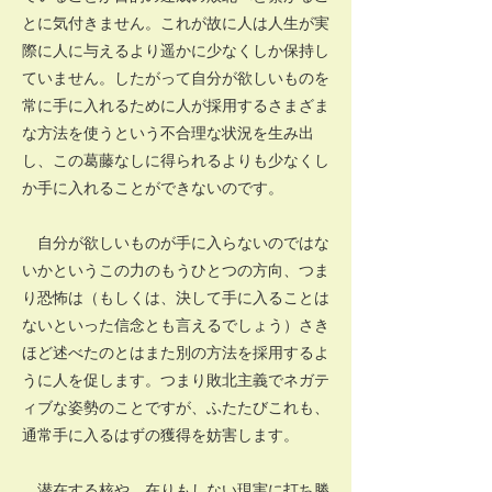
とに気付きません。これが故に人は人生が実
際に人に与えるより遥かに少なくしか保持し
ていません。したがって自分が欲しいものを
常に手に入れるために人が採用するさまざま
な方法を使うという不合理な状況を生み出
し、この葛藤なしに得られるよりも少なくし
か手に入れることができないのです。
自分が欲しいものが手に入らないのではな
いかというこの力のもうひとつの方向、つま
り恐怖は（もしくは、決して手に入ることは
ないといった信念とも言えるでしょう）さき
ほど述べたのとはまた別の方法を採用するよ
うに人を促します。つまり敗北主義でネガテ
ィブな姿勢のことですが、ふたたびこれも、
通常手に入るはずの獲得を妨害します。
潜在する核や、在りもしない現実に打ち勝