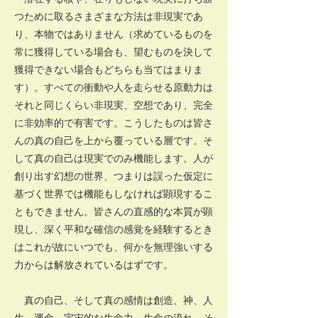
つために取るさまざまな方法は非現実であ
り、本物ではありません（求めているものを
常に獲得している場合も、望むものを決して
獲得できない場合もどちらも当てはまりま
す）。すべての衝動や人を走らせる原動力は
それと同じくらい非現実、空想であり、完全
に非効率的で有害です。こうしたものは皆さ
んの真の自己を上から覆っている層です。そ
して真の自己は現実でのみ機能します。人が
創り出す幻想の世界、つまりは誤った仮定に
基づく世界では機能もしなければ顕現するこ
ともできません。皆さんの直感的な本質が顕
現し、深く平和な確信の感覚を経験するとき
はこれが故にいつでも、何かを無理強いする
力からは解放されているはずです。
真の自己、そして真の感情は創造、神、人
生、運命、宇宙的な生命力、生命の流れ、そ