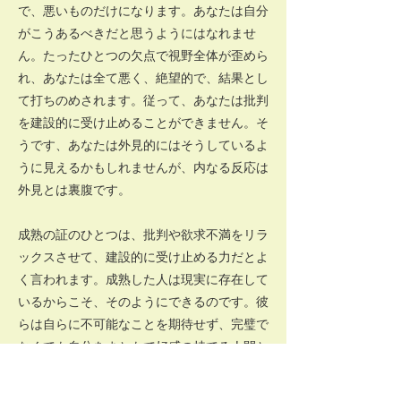
で、悪いものだけになります。あなたは自分
がこうあるべきだと思うようにはなれませ
ん。たったひとつの欠点で視野全体が歪めら
れ、あなたは全て悪く、絶望的で、結果とし
て打ちのめされます。従って、あなたは批判
を建設的に受け止めることができません。そ
うです、あなたは外見的にはそうしているよ
うに見えるかもしれませんが、内なる反応は
外見とは裏腹です。
成熟の証のひとつは、批判や欲求不満をリラ
ックスさせて、建設的に受け止める力だとよ
く言われます。成熟した人は現実に存在して
いるからこそ、そのようにできるのです。彼
らは自らに不可能なことを期待せず、完璧で
なくても自分をまともで好感の持てる人間と
して受け入れています。従って、批判された
からといって、自分が全部悪く、全部間違っ