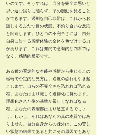
いのです。そうすれば、自分を完全に悪いと
思い込む誤りに陥らず、その衝動を見ること
ができます。過剰な自己非難は、これからお
話しするふたつ目の状態、不釣り合いな反応
と関連します。ひとつの不完全さには、自分
自身に対する感情体験の全体を色づけする力
があります。これは知的で意識的な判断では
なく、感情的反応です。
ある種の否定的な本能や感情から生じるこの
極端で否定的な見方は、過度の恐れを引き起
こします。自らの不完全さを恐れれば恐れる
程、あなたはより厳しく道徳化に努めます。
理想化された像の基準が厳しくなればなる
程、あなたの表層部はより硬直するでしょ
う。しかし、それはあなたの真の本質ではあ
りません。自分自身からの疎外は、この苦し
い状態の結果であると共にその原因でもあり