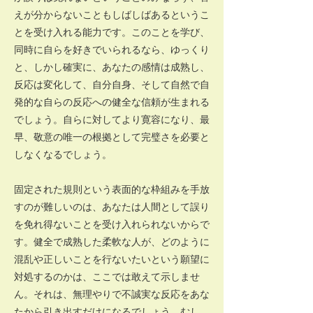
えが分からないこともしばしばあるというこ
とを受け入れる能力です。このことを学び、
同時に自らを好きでいられるなら、ゆっくり
と、しかし確実に、あなたの感情は成熟し、
反応は変化して、自分自身、そして自然で自
発的な自らの反応への健全な信頼が生まれる
でしょう。自らに対してより寛容になり、最
早、敬意の唯一の根拠として完璧さを必要と
しなくなるでしょう。
固定された規則という表面的な枠組みを手放
すのが難しいのは、あなたは人間として誤り
を免れ得ないことを受け入れられないからで
す。健全で成熟した柔軟な人が、どのように
混乱や正しいことを行ないたいという願望に
対処するのかは、ここでは敢えて示しませ
ん。それは、無理やりで不誠実な反応をあな
たから引き出すだけになるでしょう。むし