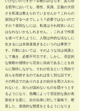
いけないのですか？宗教のみならず、あらゆ
る哲学においても、善性、良識、正義の大切
さを私達は教えられていませんか？これらの
規則は守るべきでしょう？必要ではないので
すか？規則なしには、私達はそれ程良い人に
はなれないかもしれません。」これまで何度
も述べてきたように、人類は外的な法なしに
生きるには未発達過ぎるというのは事実で
す。行動においては、そのような法は保護と
して働き、必要不可欠です。しかし、否定的
な衝動や感情から完全に自由であることを自
らに期待しながら、それが在るという理由で
自らを拒絶するのであれば全く別な話です。
その時点でのありのままの自分を受け入れら
れないと、自らが認めないものを隠そうとす
るようになり、危機によって否定的な面が表
面化する度に、自分自身に対して厳格で、硬
直した、道徳的な態度をとるようになりま