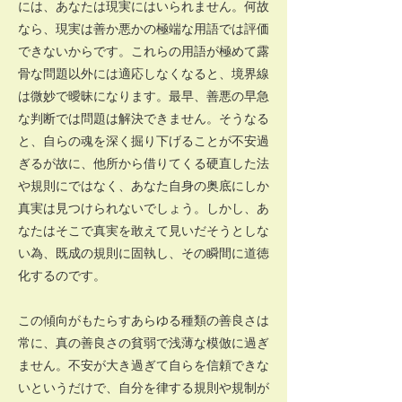
には、あなたは現実にはいられません。何故
なら、現実は善か悪かの極端な用語では評価
できないからです。これらの用語が極めて露
骨な問題以外には適応しなくなると、境界線
は微妙で曖昧になります。最早、善悪の早急
な判断では問題は解決できません。そうなる
と、自らの魂を深く掘り下げることが不安過
ぎるが故に、他所から借りてくる硬直した法
や規則にではなく、あなた自身の奥底にしか
真実は見つけられないでしょう。しかし、あ
なたはそこで真実を敢えて見いだそうとしな
い為、既成の規則に固執し、その瞬間に道徳
化するのです。
この傾向がもたらすあらゆる種類の善良さは
常に、真の善良さの貧弱で浅薄な模倣に過ぎ
ません。不安が大き過ぎて自らを信頼できな
いというだけで、自分を律する規則や規制が