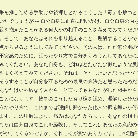
争を推し進める手助けや後押しとなるこうした「毒」を放つときに
いたでしょうが --- 自分自身に正直に問いかけ、自分自身の
題を抱えたことがある何人かの相手のことを考えてみてくださ
。そして、あなたはそれを乗り越えること、理解することがで
点から見るようにしてみてください。その人は、ただ無分別の
不安感のために、誤ったやり方で自分を守ろうとしてあなたに
みてください。あなた自身も、どれほどたびたび似たような反
をよく考えてみてください。それは、そうしたいと思ったから
そうすることが自分を守るための最良の方法だと思ったためだ
あなたはいや応なく人から、と言ってもあなたがした相手から
ことになります。物事のこうした有り様を認め、理解した分だ
うなやり方で、これまでは理解し難かった他人の振る舞いが何
ます。この理解により、痛みはあなたから去り、あなたの相手
なたは自分自身でこれを経験し、そしてこれはあなたの意識の
がやってくるのですが、それこそが愛のあり方です。この理解