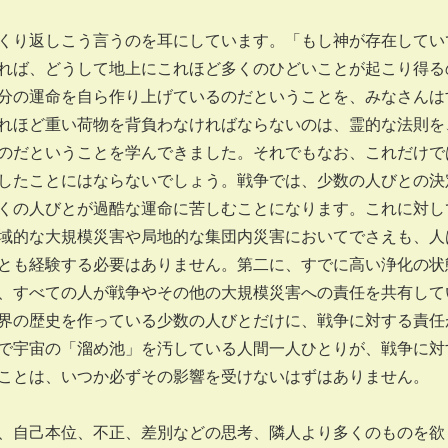
り返しこう言うのを耳にしています。「もし神が存在してい
れば、どうして地上にこれほど多くのひどいことが起こり得る
分の運命を自ら作り上げているのだということを、みなさんは
れほど重い荷物を背負わなければならないのは、霊的な法則を
のだということを学んできました。それでもなお、これだけで
したことにはならないでしょう。戦争では、少数の人びとの決
くの人びとが過酷な運命に苦しむことになります。これに対し
域的な大規模災害や局地的な集団内災害においてでさえも、人
とも経験する必要はありません。第二に、すでに高い浄化の状
、すべての人が戦争やその他の大規模災害への責任を共有して
界の歴史を作っている少数の人びとだけに、戦争に対する責任
で宇宙の「溜め池」を汚している人間一人ひとりが、戦争に対
ことは、いつか必ずその影響を受けないはずはありません。
自己本位、不正、差別などの思考、隣人より多くのものを欲