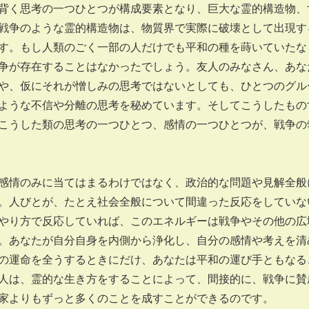
背く思考の一つひとつが構成要素となり、巨大な霊的構造物、
戦争のような霊的構造物は、物質界で実際に破壊として出現す
す。もし人類のごく一部の人だけでも平和の種を蒔いていたな
争が存在することはなかったでしょう。友人のみなさん、あな
や、仮にそれが憎しみの思考ではないとしても、ひとつのグル
ような不信や分離の思考を秘めています。そしてこうしたもの
こうした類の思考の一つひとつ、感情の一つひとつが、戦争の
感情のみに当てはまるわけではなく、政治的な問題や見解全般
。人びとが、たとえ社会全般について間違った反応をしていな
やり方で反応していれば、このエネルギーは戦争やその他の広
。あなたが自分自身を内側から浄化し、自分の感情や考えを清
の運命を全うするときにだけ、あなたは平和の運び手ともなる
人は、霊的な生き方をすることによって、間接的に、戦争に賛
家よりもずっと多くのことを成すことができるのです。