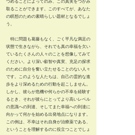
つめることによってのみ、この真実をつかみ
取ることができます。このすべてが、あなた
の瞑想のための素晴らしい題材となるでしょ
う。
特に問題も葛藤もなく、ごく平凡な満足の
状態で生きながら、それでも真の幸福を欠い
ているたくさんの人々のことを想像してみて
ください。より深い叡智や真実、充足の探求
のために自分を奮い立たせることのない人々
です。このような人たちは、自己の霊的な進
歩をより深めるための行動を起こしません。
しかし、彼らが危機や何らかの不幸を経験す
るとき、それが彼らにとってより高いレベル
の意識への到達、そしてまた幸福への到達に
向かって何かを始める出発地点になります。
この例は、不幸はそれ自身が治療薬である、
ということを理解するのに役立つことでしょ