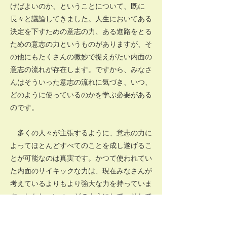
けばよいのか、ということについて、既に
長々と議論してきました。人生においてある
決定を下すための意志の力、ある進路をとる
ための意志の力というものがありますが、そ
の他にもたくさんの微妙で捉えがたい内面の
意志の流れが存在します。ですから、みなさ
んはそういった意志の流れに気づき、いつ、
どのように使っているのかを学ぶ必要がある
のです。
多くの人々が主張するように、意志の力に
よってほとんどすべてのことを成し遂げるこ
とが可能なのは真実です。かつて使われてい
た内面のサイキックな力は、現在みなさんが
考えているよりもより強大な力を持っていま
す。しかし、いつ、どのようにして、そして
どんな方向にこれらの力を使うのが賢明かと
いうのは、また別の問題です。神の意志を、