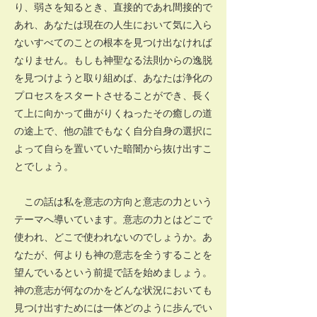
り、弱さを知るとき、直接的であれ間接的で
あれ、あなたは現在の人生において気に入ら
ないすべてのことの根本を見つけ出なければ
なりません。もしも神聖なる法則からの逸脱
を見つけようと取り組めば、あなたは浄化の
プロセスをスタートさせることができ、長く
て上に向かって曲がりくねったその癒しの道
の途上で、他の誰でもなく自分自身の選択に
よって自らを置いていた暗闇から抜け出すこ
とでしょう。
この話は私を意志の方向と意志の力という
テーマへ導いています。意志の力とはどこで
使われ、どこで使われないのでしょうか。あ
なたが、何よりも神の意志を全うすることを
望んでいるという前提で話を始めましょう。
神の意志が何なのかをどんな状況においても
見つけ出すためには一体どのように歩んでい