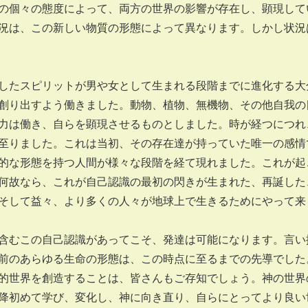
の個々の態度によって、両方の世界の影響が存在し、顕現して
況は、この新しい物質の形態によって異なります。しかし状況
たスピリットが男や女として生まれる段階までに進化する大
創り出すよう働きました。動物、植物、無機物、その他自我の
力は働き、自らを顕現させるものとしました。時が経つにつれ
至りました。これは当初、その存在達が持っていた唯一の感情
的な形態を持つ人間が様々な段階を経て現れました。これが起
何故なら、これが自己認識の最初の閃きが生まれた、再誕した
そして益々、より多くの人々が地球上で生きるためにやって来
むこの自己認識があってこそ、発達は可能になります。言い
前のあらゆる生命の形態は、この時点に至るまでの先導でした
的世界を創造することは、皆さんもご存知でしょう。神の世界
降初めて学び、変化し、神に向き直り、自らにとってより良い