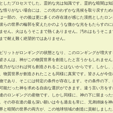
としたプロセスでした。霊的な光は知識です。霊的な暗闇は知
な悟りがない場合には、この光のわずかな兆候を取り戻すため
は一部の、その後は更に多くの存在達が感じた漠然としたロン
彼らの世界の輪郭を変えたかのような微かな光をもたらすのに
ません。火はもうそこまで熱くありません。汚れはもうそこま
まで耐え難く絶望的ではありません。
リットがロンギングの状態となり、このロンギングが増大す
皆さんは、神がこの物質世界を創造したと言うかもしれません
造力がなければ何も創造されることはないからです。しかし、
、物質世界が創造されたことも同様に真実です。皆さんが今住
物であり、そこには特定の条件が存在します。その条件の下、
可能だった神を求める自由な選択ができます。違う言い方をす
達のロンギングの産物です。しかし同様に、神の下に留まった
。その存在達の最も深い願いは今も過去も常に、兄弟姉妹を神
界と暗闇の世界の両方が、この地球領域の創造に貢献しました