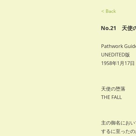
< Back
No.21 天使
Pathwork Guid
UNEDITED版
1958年1月17
天使の堕落
THE FALL
主の御名におい
するに至ったの