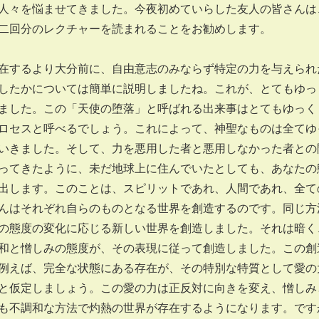
人々を悩ませてきました。今夜初めていらした友人の皆さんは
二回分のレクチャーを読まれることをお勧めします。
するより大分前に、自由意志のみならず特定の力を与えられ
したかについては簡単に説明しましたね。これが、とてもゆっ
ました。この「天使の堕落」と呼ばれる出来事はとてもゆっく
ロセスと呼べるでしょう。これによって、神聖なものは全てゆ
いきました。そして、力を悪用した者と悪用しなかった者との
ってきたように、未だ地球上に住んでいたとしても、あなたの
出します。このことは、スピリットであれ、人間であれ、全て
んはそれぞれ自らのものとなる世界を創造するのです。同じ方
の態度の変化に応じる新しい世界を創造しました。それは暗く
和と憎しみの態度が、その表現に従って創造しました。この創
例えば、完全な状態にある存在が、その特別な特質として愛の
と仮定しましょう。この愛の力は正反対に向きを変え、憎しみ
も不調和な方法で灼熱の世界が存在するようになります。です