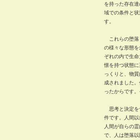
を持った存在達
域での条件と状
す。
これらの堕落し
の様々な形態を
ぞれの内で生命
憬を持つ状態に
っくりと、物質
成されました。
ったからです。
思考と決定を含
件です。人間以
人間が自らの霊
で、人は堕落以