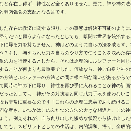
など存在し得ず、神性など全くありません。更に、神や神の法
と弱肉強食の支配となる筈です。
た存在の救済に関する限り、この事態は解決不可能のように
帰りたいと願うようになったとしても、暗闇の世界を統治する
下に帰る力を持ちません。神はどのように自らの法を破らず、
う？もし、与えられた力を自らのやり方で使うことを決めた存
限の力を行使するとしたら、それは原理的にルシファーと同じ
することが何よりも最重要でした。何故なら、神ご自身と神の
の方法とルシファーの方法との間に根本的な違いがあるからで
て同時に神の下に帰り、神性を再び手に入れることが神の計画
だったとしても、神がその対抗者と同じ武力手段を使わないこ
段も非常に重要なのです！これらの原理に忠実であり続けるこ
固な者も、いつかはこのふたつの方法の大きな相違と、この神
ょう。例えそれが、自ら創り出した惨めな状況から抜け出した
しても。スピリットとしての生活は、内的調和、悟り、全般的