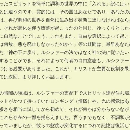
ったスピリットを簡単に調和の世界の中に「入れる」訳にはい
とは違うのです。霊的には、その国はあなたであり、あなたの
は、再び調和の世界を自然に生み出す状態に達しなければなら
。それが退化を伴う堕落が起こったのと同じ、ゆっくりとした
に自然なことでしょう。これもまた、自由な選択によって起こ
は何故、悪を廃止しなかったのか？」等の疑問は、最早あなた
た、神の下に戻り、ルシファーの法ではなく神の法に従いたい
することができ、それによって何者の自由意志も、ルシファー
つける必要がありました。これが、キリストが主要な役割を果
ては次回、より詳しくお話します。
暗闇の領域は、ルシファーの支配下でスピリット達が住む場
ットがかつて持っていたロンギング（憧憬）や、光の感覚はあ
惨さを相当に試してから初めて、それが何かは分からないなが
これら存在の一部を捕らえました。言うまでもなく、不調和が
っていましたが、彼らの態度が変化するにつれて記憶は復活し