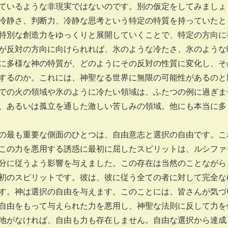
ているような非現実ではないのです。別の仮定をしてみましょ
冷静さ、判断力、冷静な思考という特定の特質を持っていたと
特別な創造力をゆっくりと展開していくことで、特定の方向に
が反対の方向に向けられれば、氷のような冷たさ、氷のような
に多様な神の特質が、どのようにその反対の性質に変化し、そ
するのか。これには、神聖なる世界に無限の可能性があるのと
での火の領域や氷のように冷たい領域は、ふたつの例に過ぎま
、あるいは孤立を通した激しい苦しみの領域。他にも本当に多
最も重要な側面のひとつは、自由意志と選択の自由です。こ
この力を悪用する誘惑に最初に屈したスピリットは、ルシファ
分に従うよう影響を与えました。この存在は当然のことながら
初のスピリットです。彼は、彼に従う全ての者に対して完全な
す。神は選択の自由を与えます。このことには、皆さんが気づ
自由をもって与えられた力を悪用し、神聖な法則に反して力を
地がなければ、自由も力も存在しません。自由な選択から達成