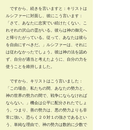
ですから、続きを言いますと：キリストは
ルシファーに対面し、彼にこう言います：
「さて、あなたに忠実でい続けたくない、こ
れそれの沢山の霊がいる。彼らは神の御元へ
と帰りたがっている。従って、あなたは彼ら
を自由にすべきだ。」ルシファーは、それに
は従わなかったでしょう。彼は神の法を認め
ず、自分が適当と考えたように、自分の力を
使うことを維持しました。
ですから、キリストはこう言いました：
「この場合、私たちの間、あなたの勢力と、
神の世界の勢力の間で、戦争にならなければ
ならない。」機会は公平に配分されたでしょ
う。つまり、善の勢力は、悪の勢力よりも非
常に強い、恐らく２０対１の強さであるとい
う、単純な理由で、神の勢力は数的に少数で