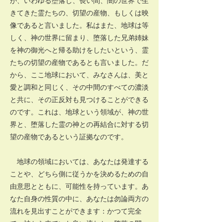
が、いわゆる堕落し、長い間、闇の世界で生
きてきた霊たちの、切望の産物、もしくは映
像であると言いました。私はまた、地球は等
しく、神の世界に留まり、堕落した兄弟姉妹
を神の御光へと帰る助けをしたいという、霊
たちの切望の産物であるとも言いました。だ
から、ここ地球において、みなさんは、美と
愛と調和と同じく、その中間のすべての濃淡
と共に、その正反対も見つけることができる
のです。これは、地球という領域が、神の世
界と、堕落した霊の神との再結合に対する切
望の産物であるという証拠なのです。
地球の領域においては、あなたは発達する
ことや、どちら側に従うかを決めるための自
由意思とともに、可能性を持っています。あ
なた自身の性質の中に、あなたは勿論両方の
流れを見出すことができます：かつて完全