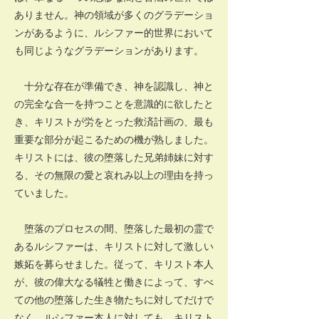
ありません。神の領域が多くのグラデーショ
ンがあるように、ルシファー的世界において
も同じようなグラデーションがあります。
十分な存在が準備でき、神を認識し、神と
の完全な合一を持つことを意識的に欲したと
き、キリストが労をとった救済計画の、最も
重要な部分が起こるための機が熟しました。
キリストには、彼の堕落した兄弟姉妹に対す
る、その無限の愛と哀れみ以上の理由を持っ
ていました。
堕落のプロセスの間、堕落した最初の霊で
あるルシファーは、キリストに対して激しい
嫉妬を募らせました。従って、キリスト本人
が、彼の偉大なる犠牲と働きによって、すべ
ての他の堕落した生き物たちに対してだけで
なく、ルシファー本人に対しても、キリスト