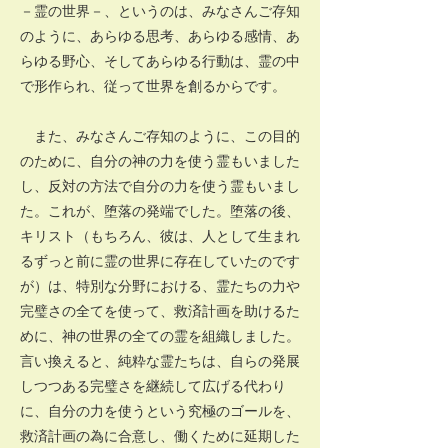
－霊の世界－、というのは、みなさんご存知
のように、あらゆる思考、あらゆる感情、あ
らゆる野心、そしてあらゆる行動は、霊の中
で形作られ、従って世界を創るからです。
また、みなさんご存知のように、この目的
のために、自分の神の力を使う霊もいました
し、反対の方法で自分の力を使う霊もいまし
た。これが、堕落の発端でした。堕落の後、
キリスト（もちろん、彼は、人として生まれ
るずっと前に霊の世界に存在していたのです
が）は、特別な分野における、霊たちの力や
完璧さの全てを使って、救済計画を助けるた
めに、神の世界の全ての霊を組織しました。
言い換えると、純粋な霊たちは、自らの発展
しつつある完璧さを継続して広げる代わり
に、自分の力を使うという究極のゴールを、
救済計画の為に合意し、働くために延期した