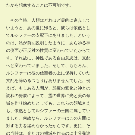
たかを想像することは不可能です。
その当時、人類はどれほど霊的に進歩して
いようと、あの世に帰ると、彼らは依然とし
てルシファーの支配下にありました。という
のは、私が前回説明したように、あらゆる神
の側面が正反対の性質に変わっていたからで
す。それ故に、神性である自由意思は、支配
へと変わっていました。そして、もちろん、
ルシファーは彼の信望者の上に保持していた
支配を諦めるつもりはありませんでした。例
えば、もしある人間が、態度の変化と神との
調和の発展によって、霊の世界に光と美の領
域を作り始めたとしても、これらの領域さえ
も、依然としてルシファーの王国に属してい
ました。何故なら、ルシファーはこの人間に
対する力を緩めなかったからです。更に、そ
の当時は、光だけの領域を作るのに十分発達