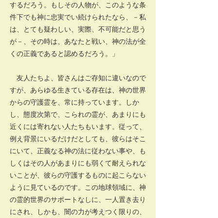
するだろう。もしその人物が、このような条
件下でも神に忠実でい続けられたなら、－私
は、とても疑わしい、実際、不可能だと思う
が－、その時は、あなたと戦い、神の法が全
くの正義であると認めるだろう。」
友人たちよ、皆さんはご存知に違いなので
すが、あらゆる生きている存在は、神の世界
からの守護霊を、常に持っています。しか
し、態度次第で、こられの霊が、あまりにも
近くには寄れない人たちもいます。従って、
例え背景にいるだけだとしても、彼らはそこ
にいて、正義なる神の法に従わない事や、も
しくはその人があまりにも弱くて耐えられな
いことが、彼らの守護するものに起こらない
ように見ているのです。この地球領域に、神
の霊的世界のサポートなしに、一人置き去り
にされ、しかも、闇の力が考えつく限りの、