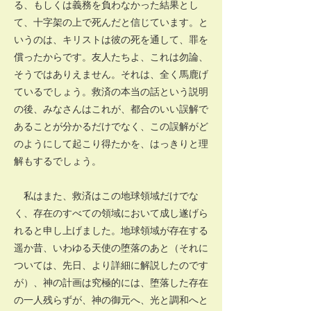
る、もしくは義務を負わなかった結果とし
て、十字架の上で死んだと信じています。と
いうのは、キリストは彼の死を通して、罪を
償ったからです。友人たちよ、これは勿論、
そうではありえません。それは、全く馬鹿げ
ているでしょう。救済の本当の話という説明
の後、みなさんはこれが、都合のいい誤解で
あることが分かるだけでなく、この誤解がど
のようにして起こり得たかを、はっきりと理
解もするでしょう。
私はまた、救済はこの地球領域だけでな
く、存在のすべての領域において成し遂げら
れると申し上げました。地球領域が存在する
遥か昔、いわゆる天使の堕落のあと（それに
ついては、先日、より詳細に解説したのです
が）、神の計画は究極的には、堕落した存在
の一人残らずが、神の御元へ、光と調和へと