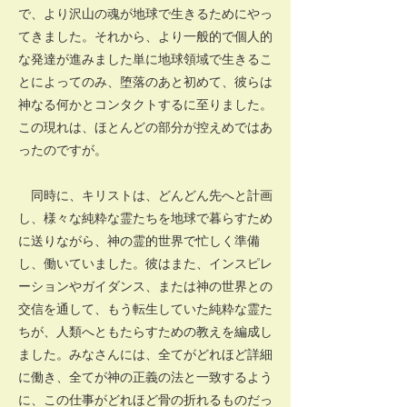
で、より沢山の魂が地球で生きるためにやっ
てきました。それから、より一般的で個人的
な発達が進みました単に地球領域で生きるこ
とによってのみ、堕落のあと初めて、彼らは
神なる何かとコンタクトするに至りました。
この現れは、ほとんどの部分が控えめではあ
ったのですが。
同時に、キリストは、どんどん先へと計画
し、様々な純粋な霊たちを地球で暮らすため
に送りながら、神の霊的世界で忙しく準備
し、働いていました。彼はまた、インスピレ
ーションやガイダンス、または神の世界との
交信を通して、もう転生していた純粋な霊た
ちが、人類へともたらすための教えを編成し
ました。みなさんには、全てがどれほど詳細
に働き、全てが神の正義の法と一致するよう
に、この仕事がどれほど骨の折れるものだっ