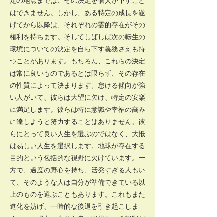
定の地点までは、その決定を個人が下すこと
はできません。しかし、ある特定の成長を遂
げてから以降は、それぞれの霊的存在がその
権利を持ちます。そしてしばしば次の転生の
環境についての決定を自ら下す義務さえも持
つことがあります。もちろん、これらの決定
は常に良いものであるとは限らず、その存在
の性質によって決まります。怠ける傾向が強
い人がいて、彼らは大望に欠け、特定の安楽
に満足します。彼らは特に意識や幸福の高み
に達しようと努力することはありません。彼
らにとって良い人生を選ぶのではなく、大抵
は易しい人生を選択します。地球が存在する
目的という包括的な視野に欠けています。一
方で、過度の野心を持ち、活発すぎる人もい
て、そのような人は自分が準備できている以
上のものを選ぶこともあります。これもまた
進化を妨げ、一時的な後退を引き起こしま