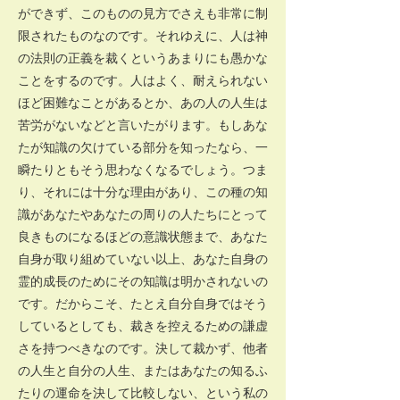
ができず、このものの見方でさえも非常に制
限されたものなのです。それゆえに、人は神
の法則の正義を裁くというあまりにも愚かな
ことをするのです。人はよく、耐えられない
ほど困難なことがあるとか、あの人の人生は
苦労がないなどと言いたがります。もしあな
たが知識の欠けている部分を知ったなら、一
瞬たりともそう思わなくなるでしょう。つま
り、それには十分な理由があり、この種の知
識があなたやあなたの周りの人たちにとって
良きものになるほどの意識状態まで、あなた
自身が取り組めていない以上、あなた自身の
霊的成長のためにその知識は明かされないの
です。だからこそ、たとえ自分自身ではそう
しているとしても、裁きを控えるための謙虚
さを持つべきなのです。決して裁かず、他者
の人生と自分の人生、またはあなたの知るふ
たりの運命を決して比較しない、という私の