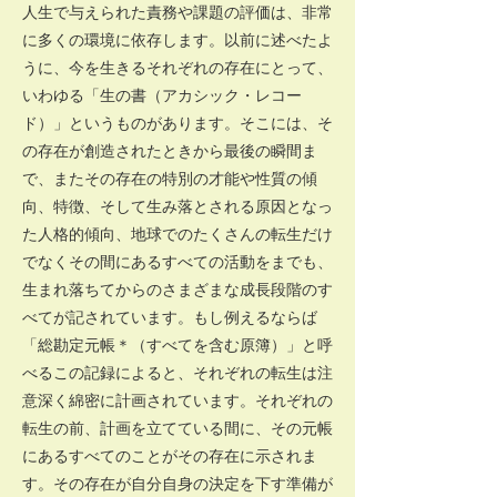
人生で与えられた責務や課題の評価は、非常
に多くの環境に依存します。以前に述べたよ
うに、今を生きるそれぞれの存在にとって、
いわゆる「生の書（アカシック・レコー
ド）」というものがあります。そこには、そ
の存在が創造されたときから最後の瞬間ま
で、またその存在の特別の才能や性質の傾
向、特徴、そして生み落とされる原因となっ
た人格的傾向、地球でのたくさんの転生だけ
でなくその間にあるすべての活動をまでも、
生まれ落ちてからのさまざまな成長段階のす
べてが記されています。もし例えるならば
「総勘定元帳＊（すべてを含む原簿）」と呼
べるこの記録によると、それぞれの転生は注
意深く綿密に計画されています。それぞれの
転生の前、計画を立てている間に、その元帳
にあるすべてのことがその存在に示されま
す。その存在が自分自身の決定を下す準備が