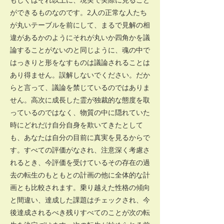
ができるものなのです。2人の正常な人たち
が丸いテーブルを前にして、まるで見解の相
違があるかのようにそれが丸いか四角かを議
論することがないのと同じように、魂の中で
はっきりと形をなすものは議論されることは
あり得ません。誤解しないでください。だか
らと言って、議論を禁じているのではありま
せん。高次に成長した霊が独裁的な態度を取
っているのではなく、物質の中に隠れていた
時にどれだけ自分自身を欺いてきたとして
も、あなたは自分の目前に真実を見るからで
す。すべての評価がなされ、注意深く考慮さ
れるとき、今評価を受けているその存在の過
去の転生のもともとの計画の他に全体的な計
画とも比較されます。乗り越えた性格の傾向
と間違い、達成した課題はチェックされ、今
後達成されるべき残りすべてのことが次の転