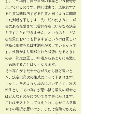
す。この場合、自分自身の限界という視野が
欠けているのです。同じ理由で、楽観的すぎ
る性質は悲観的すぎる性質と同じように間違
った判断を下します。先に述べたように、成
長のある段階までは霊的存在はいかなる決定
も下すことができません。というのも、どん
な性質においても行きすぎというのは正しい
判断に影響を及ぼす調和が欠けているからで
す。性質がより調和された状態になるときに
のみ、決定は正しい中道からあまりにも激し
く逸脱することはなくなります。
その存在がまだ十分な成長からほど遠いと
き、決定は高次の権威によって下されます。
しかし、そのような場合においてさえ、次の
転生としてその存在が思い描く最良の運命と
はどんなものかについてまず尋ねられます。
これはテストとして捉えられ、なぜこの選択
やその選択が悪いのか、または危険でさえあ