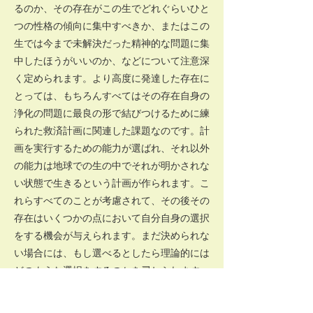
るのか、その存在がこの生でどれぐらいひと
つの性格の傾向に集中すべきか、またはこの
生では今まで未解決だった精神的な問題に集
中したほうがいいのか、などについて注意深
く定められます。より高度に発達した存在に
とっては、もちろんすべてはその存在自身の
浄化の問題に最良の形で結びつけるために練
られた救済計画に関連した課題なのです。計
画を実行するための能力が選ばれ、それ以外
の能力は地球での生の中でそれが明かされな
い状態で生きるという計画が作られます。こ
れらすべてのことが考慮されて、その後その
存在はいくつかの点において自分自身の選択
をする機会が与えられます。まだ決められな
い場合には、もし選べるとしたら理論的には
どのような選択をするのかを尋ねられます。
選択が否認される時にも独断的になされるの
ではなく、その理由が誠実に説明されます。