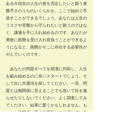
ある今現在の人生の形を否定したいと願う身
勝手さのうちのいくらかを、ここで始めて手
放すことができるでしょう。あなたは人生の
リスクや苦難から守られたいと願うのではな
く、謙遜を手に入れ始めるのです。あなたが
勇敢に困難を受け入れ背負うことができるよ
うになると、困難がそこに存在する必要性が
やんでいくのです。
あなたの問題すべてを簡潔に列挙し、人生
を顧み始めるのに良いスタートでしょう。そ
して次に共通項を探してください。一見、問
題とは無関係に見えることでも急いで目を逸
らせたりしないでください。よく調査してみ
てください。結果に驚くかもしれません。も
っとも無関係に見える事柄にこそ探している
共通項があるという場合があります。共通項
が見つかったとき、あなたは探求の道で大き