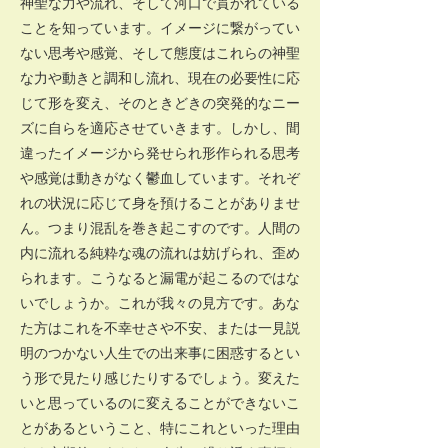
神聖な力や流れ、そして河口で貫かれている
ことを知っています。イメージに繋がってい
ない思考や感覚、そして態度はこれらの神聖
な力や動きと調和し流れ、現在の必要性に応
じて形を変え、そのときどきの突発的なニー
ズに自らを適応させていきます。しかし、間
違ったイメージから発せられ形作られる思考
や感覚は動きがなく鬱血しています。それぞ
れの状況に応じて身を預けることがありませ
ん。つまり混乱を巻き起こすのです。人間の
内に流れる純粋な魂の流れは妨げられ、歪め
られます。こうなると漏電が起こるのではな
いでしょうか。これが我々の見方です。あな
た方はこれを不幸せさや不安、または一見説
明のつかない人生での出来事に困惑するとい
う形で見たり感じたりするでしょう。変えた
いと思っているのに変えることができないこ
とがあるということ、特にこれといった理由