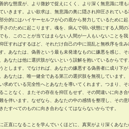
善的な態度が、より微妙で捉えにくく、より深く無意識に埋も
ていきます。よい欲求は、無意識の奥に隠され抑圧されている
部分的にはハイヤーセルフが心の底から努力しているために起
手さのために起こります。魂を、病んで弱い状態にする人間の
でも、このことが当てはまらない人間が一人もいないことを我
抑圧すればするほど、それだけ自己の中に混乱と無秩序を生み
す。あなたは、偽善という最も未発達なものに嫌悪を感じ、そ
、あなたは他に選択肢がないという誤解を抱いているからです
うとします。でなければ、あなたの嫌悪する偽善者に成り下が
。あなたは、唯一健全である第三の選択肢を無視しています。
い求めている完全性へとあなたを導いてくれます。つまり、そ
ることなく、またその存在を抑圧もせず、その間違いに向き合
難を伴います。なぜなら、あなたの中の感情を整理し、その意
きたすべてのものに向き合わなくてはならないからです。
正直になることを学んでいくほどに、真実がより深くあなた