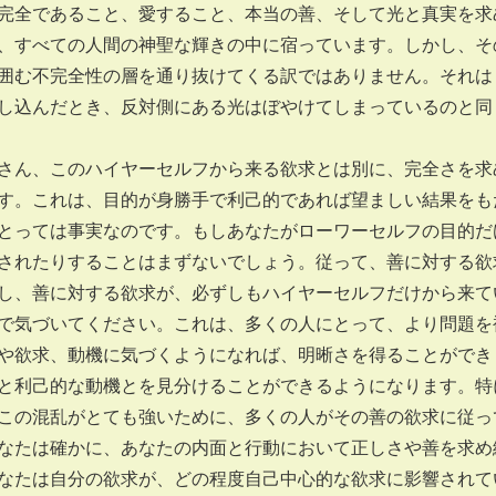
完全であること、愛すること、本当の善、そして光と真実を求
、すべての人間の神聖な輝きの中に宿っています。しかし、そ
囲む不完全性の層を通り抜けてくる訳ではありません。それは
し込んだとき、反対側にある光はぼやけてしまっているのと同
ん、このハイヤーセルフから来る欲求とは別に、完全さを求
す。これは、目的が身勝手で利己的であれば望ましい結果をも
とっては事実なのです。もしあなたがローワーセルフの目的だ
されたりすることはまずないでしょう。従って、善に対する欲
し、善に対する欲求が、必ずしもハイヤーセルフだけから来て
で気づいてください。これは、多くの人にとって、より問題を
や欲求、動機に気づくようになれば、明晰さを得ることができ
と利己的な動機とを見分けることができるようになります。特
この混乱がとても強いために、多くの人がその善の欲求に従っ
なたは確かに、あなたの内面と行動において正しさや善を求め
なたは自分の欲求が、どの程度自己中心的な欲求に影響されて