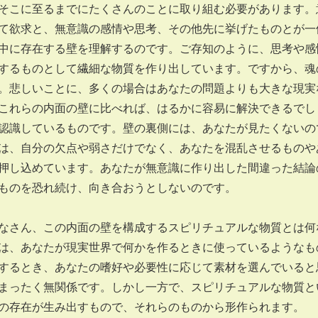
そこに至るまでにたくさんのことに取り組む必要があります。
て欲求と、無意識の感情や思考、その他先に挙げたものとが一
中に存在する壁を理解するのです。ご存知のように、思考や感
するものとして繊細な物質を作り出しています。ですから、魂
。悲しいことに、多くの場合はあなたの問題よりも大きな現実
これらの内面の壁に比べれば、はるかに容易に解決できるでし
認識しているものです。壁の裏側には、あなたが見たくないの
は、自分の欠点や弱さだけでなく、あなたを混乱させるものや
押し込めています。あなたが無意識に作り出した間違った結論
ものを恐れ続け、向き合おうとしないのです。
さん、この内面の壁を構成するスピリチュアルな物質とは何
は、あなたが現実世界で何かを作るときに使っているようなも
するとき、あなたの嗜好や必要性に応じて素材を選んでいると
まったく無関係です。しかし一方で、スピリチュアルな物質と
の存在が生み出すもので、それらのものから形作られます。