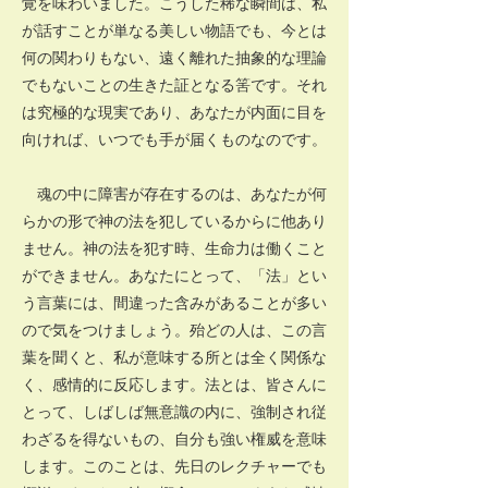
覚を味わいました。こうした稀な瞬間は、私
が話すことが単なる美しい物語でも、今とは
何の関わりもない、遠く離れた抽象的な理論
でもないことの生きた証となる筈です。それ
は究極的な現実であり、あなたが内面に目を
向ければ、いつでも手が届くものなのです。
魂の中に障害が存在するのは、あなたが何
らかの形で神の法を犯しているからに他あり
ません。神の法を犯す時、生命力は働くこと
ができません。あなたにとって、「法」とい
う言葉には、間違った含みがあることが多い
ので気をつけましょう。殆どの人は、この言
葉を聞くと、私が意味する所とは全く関係な
く、感情的に反応します。法とは、皆さんに
とって、しばしば無意識の内に、強制され従
わざるを得ないもの、自分も強い権威を意味
します。このことは、先日のレクチャーでも