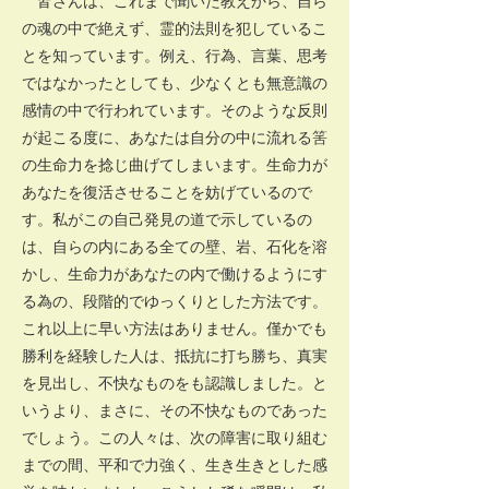
皆さんは、これまで聞いた教えから、自ら
の魂の中で絶えず、霊的法則を犯しているこ
とを知っています。例え、行為、言葉、思考
ではなかったとしても、少なくとも無意識の
感情の中で行われています。そのような反則
が起こる度に、あなたは自分の中に流れる筈
の生命力を捻じ曲げてしまいます。生命力が
あなたを復活させることを妨げているので
す。私がこの自己発見の道で示しているの
は、自らの内にある全ての壁、岩、石化を溶
かし、生命力があなたの内で働けるようにす
る為の、段階的でゆっくりとした方法です。
これ以上に早い方法はありません。僅かでも
勝利を経験した人は、抵抗に打ち勝ち、真実
を見出し、不快なものをも認識しました。と
いうより、まさに、その不快なものであった
でしょう。この人々は、次の障害に取り組む
までの間、平和で力強く、生き生きとした感