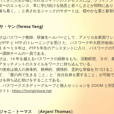
れてきた人生が感じられるジャックのプレゼンスには、クライアン
ダーのエッセンス、常に学び続ける熱意と若々しさとが同時にあり
落ち着く。」と表されるジャックのサポートは、穏やかな愛と叡智
・ヤン (Teresa Yang)
サはパスワーク教師、研修生ヘルパーとして、アメリカ合衆国ワシント
がPTP と HTP のトレーニングを受け た、パスワーク中大西洋
１８〜１９年は、PTP５年生のアシスタントに入り、パスワークの
ー講師チームの一員である。
サは、14 年を越えるパスワークの経験をもち、活動瞑想、ヨガ、
アタッチメントのスタイルをワークに持ち込んでいる。
の使命は個人の身体的、精神的、感情的、霊的な幸福を力づけるこ
て、「愛の内で生きる こと」と「自分自身を愛すること」が可能
せを持ち込む助けをすることである。
、パスワークスタディーグループと個人セッションを ZOOM と
bサイト:
https://livinginlove.net
ジャニ・トーマス （Anjani Thomas）