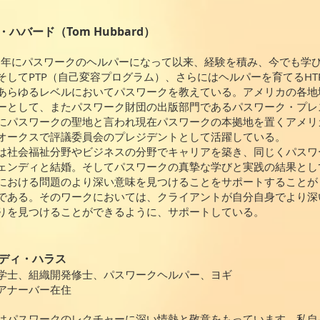
・ハバード（Tom Hubbard）
03年にパスワークのヘルパーになって以来、経験を積み、今でも学
そしてPTP（自己変容プログラム）、さらにはヘルパーを育てるH
あらゆるレベルにおいてパスワークを教えている。アメリカの各地
ーとして、またパスワーク財団の出版部門であるパスワーク・プレ
にパスワークの聖地と言われ現在パスワークの本拠地を置くアメリ
オークスで評議委員会のプレジデントとして活躍している。
は社会福祉分野やビジネスの分野でキャリアを築き、同じくパスワ
ェンディと結婚。そしてパスワークの真摯な学びと実践の結果とし
における問題のより深い意味を見つけることをサポートすることが
である。そのワークにおいては、クライアントが自分自身でより深
りを見つけることができるように、サポートしている。
ディ・ハラス
学士、組織開発修士、パスワークヘルパー、ヨギ
アナーバー在住
はパスワークのレクチャーに深い情熱と敬意をもっています。私自