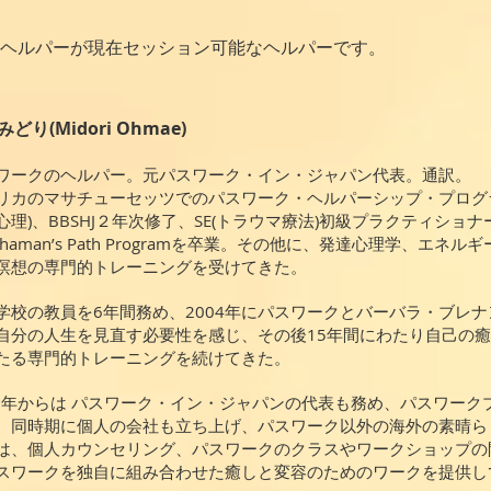
ヘルパーが現在セッション可能なヘルパーです。
どり(Midori Ohmae)
ワークのヘルパー。元パスワーク・イン・ジャパン代表。通訳。
リカのマサチューセッツでのパスワーク・ヘルパーシップ・プログラ
心理)、BBSHJ２年次修了、SE(トラウマ療法)初級プラクティショナー
e Shaman’s Path Programを卒業。その他に、発達心理学、
瞑想の専門的トレーニングを受けてきた。
学校の教員を6年間務め、2004年にパスワークとバーバラ・ブレ
自分の人生を見直す必要性を感じ、その後15年間にわたり自己の
たる専門的トレーニングを続けてきた。
11年からは パスワーク・イン・ジャパンの代表も務め、パスワー
。同時期に個人の会社も立ち上げ、パスワーク以外の海外の素晴ら
は、個人カウンセリング、パスワークのクラスやワークショップの
スワークを独自に組み合わせた癒しと変容のためのワークを提供し