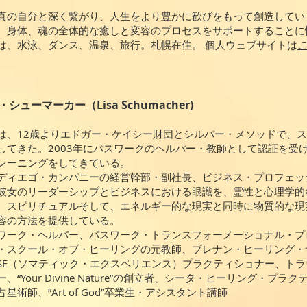
真の自分と深く繋がり、人生をより豊かに歓びをもって創造してい
、身体、魂の全体的な癒しと変容のプロセスをサポートすることに
は、水泳、ダンス、温泉、旅行。札幌在住。
個人ウェブサイトは
・シューマーカー（Lisa Schumacher)
は、12歳よりエドガー・ケイシー財団とシルバー・メソッドで、
してきた。2003年にパスワークのヘルパー・教師として認証を受
レーニングをしてきている。
ディエゴ・カンパニーの経営幹部・副社長、ビジネス・プロフェッ
彼女のリーダーシップとビジネスにおける眼識を、霊性と心理学的
、スピリチュアルそして、エネルギー的な現実と同時に物質的な現
容の方法を提供している。
ワーク・ヘルパー、パスワーク・トランスフォーメーショナル・プ
・スクール・オブ・ヒーリングの元教師、ブレナン・ヒーリング・
SE（ソマティック・エクスペリエンス）プラクティショナー、ト
ー、“Your Divine Nature”の創立者、シータ・ヒーリング・
占星術師、”Art of God”卒業生・アシスタント講師