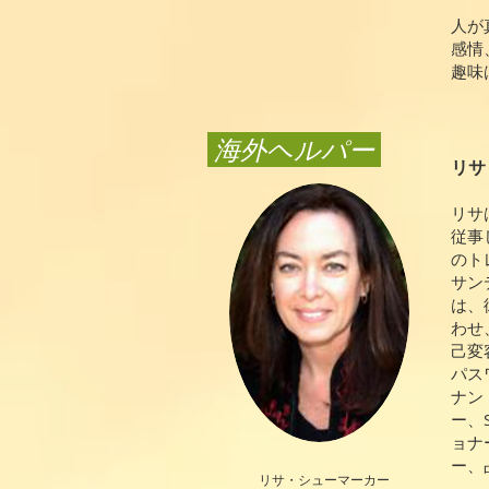
人が
感情
趣味
​ 海外ヘルパー
リサ
リサ
従事
のト
サン
は、
わせ
己変
パス
ナン
ー、
ョナ
ー、
リサ・シューマーカー