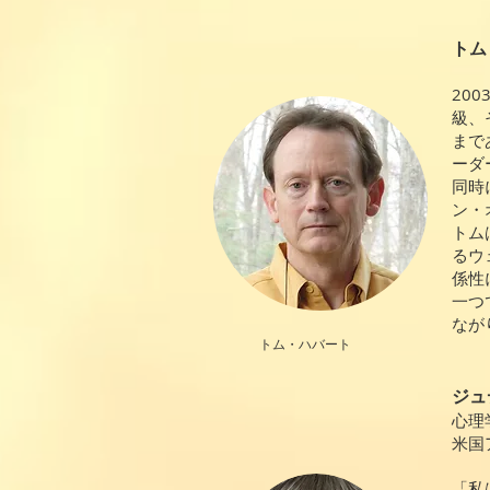
トム
20
級、
まで
ーダ
同時
ン・
トム
るウ
係性
一つ
なが
トム・ハバート
ジュ
心理
米国
「私