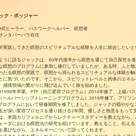
ック・ボッジャー
SH式ヒーラー、パスワークヘルパー、瞑想者
サンタバーバラ在住
年実践してきた瞑想のスピリチュアルな経験を人生に統合したいと
ように語るジャックは、60年代後半から瞑想を通じて自己探究を
な瞑想のプログラムに参加し修行していましたが、ある時、ふと物
わたる瞑想の実践で、瞑想から得られるスピリチュアルな体験が触
とに気づいたのです。そこから、スピリットレベルと肉体のエネル
、感情領域の繋がりに飛び込んでいく旅を始めました。
SH1998年卒業、PTP（自己変容プログラム）2014年修了、上級パ
P（ヘルパーシップトレーニングプログラム）2018年修了。アリソン
Pプログラムにおいて研修期間を修了しました。ジャックの穏やかな
生が深い変容プロセスを通り抜ける2年間、優しさと熱意をもって
は、米国カリフォルニアからレクチャースタディーを教えながら、
ェーダにおける瞑想法の研究を続けています。教えること、伝える
を選びながら、エネルギーについて語ってくれます。