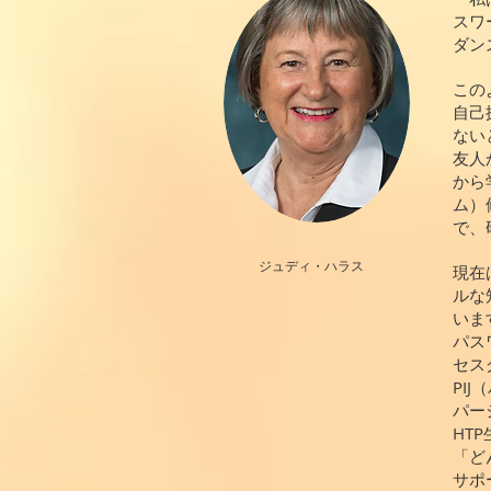
スワ
ダン
この
自己
ない
友人
から
ム）
で、
ジュディ・ハラス
現在
ルな
いま
パス
セス
PI
パー
HT
「ど
サポ