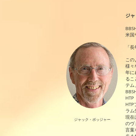
ジャ
BB
米国
「長
この
様々
年に
るこ
テム
BB
HT
HT
ラム
現在
ジャック・ボッジャー
のヴ
言葉