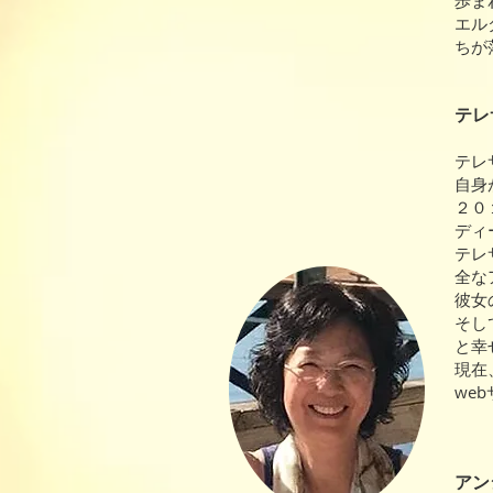
歩ま
エル
ちが
テレサ
テレ
自身
２０
ディ
テレ
全な
彼女
そし
と幸
現在
we
アン