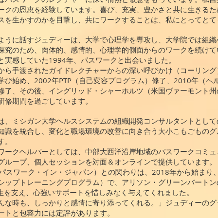
ークの恩恵を経験しています。喜び、充実、豊かさと共に生きるた
スを生かすのかを目撃し、共にワークすることは、私にとってとて
ように話すジュディーは、大学で心理学を専攻し、大学院では組織
探究のため、肉体的、感情的、心理学的側面からのワークを続けて
と実感していた1994年、パスワークと出会いました。
から手渡されたガイドレクチャーからの深い呼びかけ（コーリング
学び始め、2002年PTP（自己変容プログラム）修了、2010年（
修了、その後、イングリッド・シャーホルツ（米国ヴァーモント州
研修期間を過ごしています。
は、ミシガン大学ヘルスシステムの組織開発コンサルタントとして
知識を統合し、変化と職場環境の改善に向き合う大小こもごものグ
す。
ワークヘルパーとしては、中部大西洋沿岸地域のパスワークコミュ
グループ、個人セッションを対面＆オンラインで提供しています。
J（パスワーク・イン・ジャパン）との関わりは、2018年から始まり
シップトレーニングプログラム）で、アリソン・グリーンバートン
P生を支え、心強いサポートを惜しみなく与えてくれました。
んな時も、しっかりと感情に寄り添ってくれる。」ジュディーのグ
ートと包容力には定評があります。