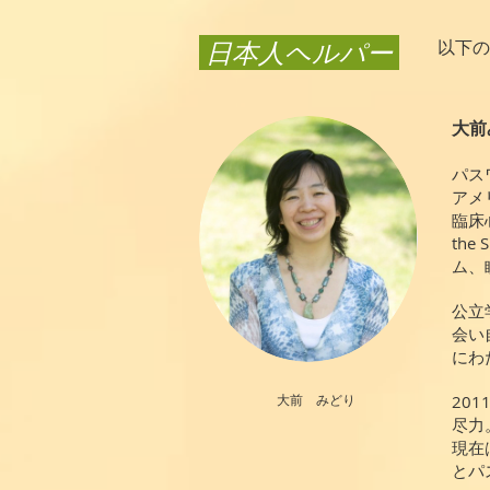
​ 日本人ヘルパー
以下の
大前み
パス
アメ
臨床
th
ム、
公立
会い
にわ
大前 みどり
20
尽力
現在
とパ